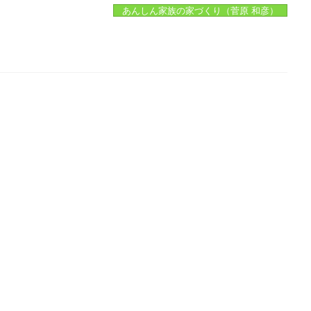
あんしん家族の家づくり（菅原 和彦）
。