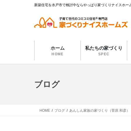
コ
ナ
新築住宅を水戸市で検討中ならやっぱり家づくりナイスホー
ン
ビ
テ
ゲ
ン
ー
ツ
シ
に
ョ
移
ン
ホーム
私たちの家づくり
動
に
HOME
SPEC
移
動
ブログ
HOME
ブログ
あんしん家族の家づくり（菅原 和彦）