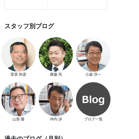
スタッフ別ブログ
菅原 和彦
齋藤 亮
小薬 淳一
山形 隆
仲内 渉
ブログ一覧
過去のブログ（月別）