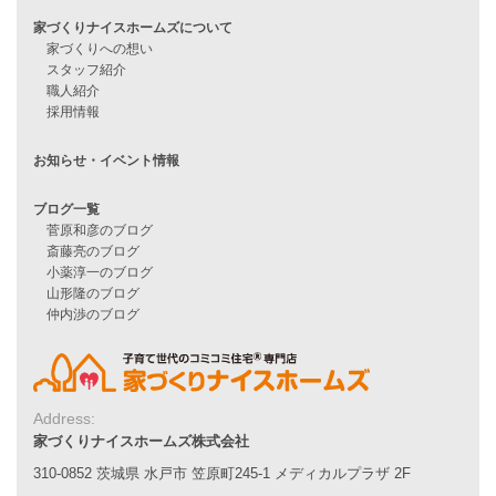
住宅ローンに不安がある方へ
住宅ローン審査に落ちた方・
他社で無理だと言われた方へ
住宅ローンのよくある質問
月収25万円で家を建てる方法
Line Up
WOOD BOX
自由設計注文住宅
ハピネスシリーズ
Smart2030
Sシリーズ
シンプルな平屋
家づくりナイスホームズの家づくり
エコハウス
耐震性能
家づくりの流れ
Address:
7つのポイント
家づくりナイスホームズ株式会社
アフターメンテナンス
310-0852 茨城県 水戸市 笠原町245-1 メディカルプラザ 2F
平屋をお考えの方へ