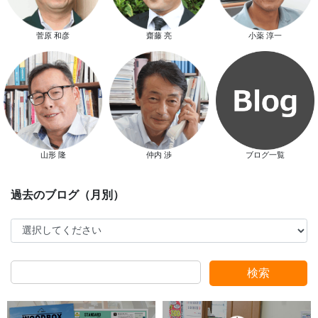
菅原 和彦
齋藤 亮
小薬 淳一
新春特別キャンペーン
山形 隆
仲内 渉
ブログ一覧
スタッフ別ブログ
検索