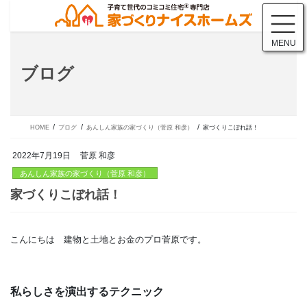
コ
ナ
ン
ビ
テ
ゲ
MENU
ン
ー
ツ
シ
ブログ
に
ョ
移
ン
動
に
移
動
HOME
ブログ
あんしん家族の家づくり（菅原 和彦）
家づくりこぼれ話！
2022年7月19日
菅原 和彦
あんしん家族の家づくり（菅原 和彦）
こんにちは 建物と土地とお金のプロ菅原です。
家づくりこぼれ話！