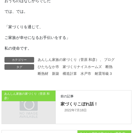
統一されすぎているところにあるのです。
どんなに技術力を高めても、
年季の入った職人の
指先の感性にはかなわないように、
私たちは、
カテゴリー
あんしん家族の家づくり（菅原 和彦）
、
ブログ
こうした微妙な違いを
タグ
ひたちなか市
家づくりナイスホームズ
断熱
断熱材
新築
構造計算
水戸市
耐震等級３
感じ取っているのです。
本日はこれまでです。
あんしん家族の家づくり（菅原 和
彦）
おうちのはなしからでした
2022年7月18日
では、では。