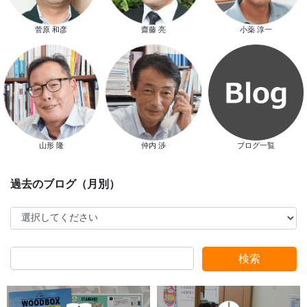
菅原 和彦
齋藤 亮
小薬 淳一
新春特別キャンペーン
山形 隆
仲内 渉
ブログ一覧
スタッフ別ブログ
検索