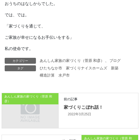
カテゴリー
あんしん家族の家づくり（菅原 和彦）
、
ブログ
タグ
ひたちなか市
家づくりナイスホームズ
新築
構造計算
水戸市
本日はこれまでです
あんしん家族の家づくり（菅原 和
おうちのはなしからでした。
彦）
では、では。
2022年3月25日
「家づくりを通じて、
ご家族が幸せになるお手伝いをする」
あんしん家族の家づくり（菅原 和