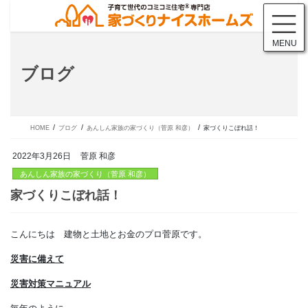
コ
ナ
ン
ビ
テ
ゲ
MENU
ン
ー
ツ
シ
ブログ
に
ョ
移
ン
動
に
移
動
HOME
ブログ
あんしん家族の家づくり（菅原 和彦）
家づくりこぼれ話！
2022年3月26日
菅原 和彦
あんしん家族の家づくり（菅原 和彦）
こんにちは 建物と土地とお金のプロ菅原です。
家づくりこぼれ話！
災害に備えて