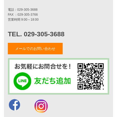
施工事例一覧
家づくりストーリー
お客様の声
家づくりナイスホームズについて
メールでのお問い合わせ
家づくりへの想い
スタッフ紹介
職人紹介
採用情報
お知らせ・イベント情報
ブログ一覧
菅原和彦のブログ
斎藤亮のブログ
小薬淳一のブログ
山形隆のブログ