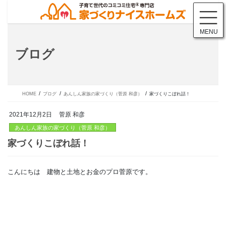
コ
ナ
ン
ビ
テ
ゲ
MENU
ン
ー
ツ
シ
ブログ
に
ョ
移
ン
動
に
移
動
HOME
ブログ
あんしん家族の家づくり（菅原 和彦）
家づくりこぼれ話！
2021年12月2日
菅原 和彦
あんしん家族の家づくり（菅原 和彦）
こんにちは 建物と土地とお金のプロ菅原です。
家づくりこぼれ話！