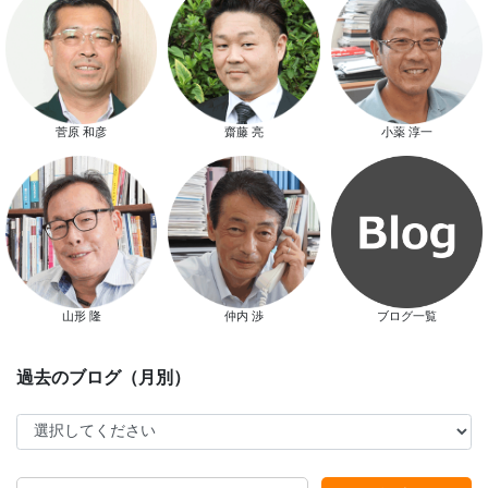
した。
菅原 和彦
齋藤 亮
小薬 淳一
スマートハウス 完成見学会開催
山形 隆
仲内 渉
ブログ一覧
新春特別キャンペーン