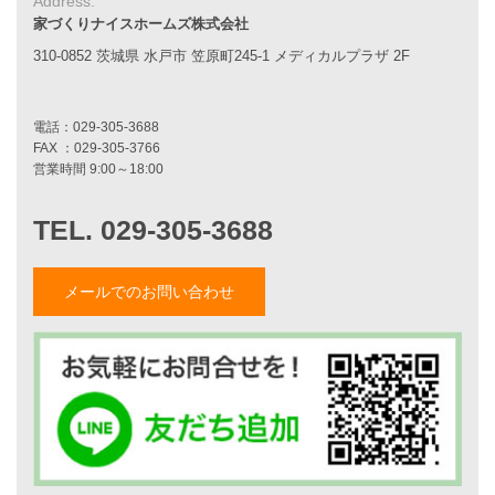
Address:
Sシリーズ
家づくりナイスホームズ株式会社
シンプルな平屋
310-0852 茨城県 水戸市 笠原町245-1 メディカルプラザ 2F
家づくりナイスホームズの家づくり
エコハウス
耐震性能
家づくりの流れ
7つのポイント
アフターメンテナンス
平屋をお考えの方へ
二世帯住宅をお考えの方へ
リフォームをお考えの方へ
メールでのお問い合わせ
施工事例一覧
家づくりストーリー
お客様の声