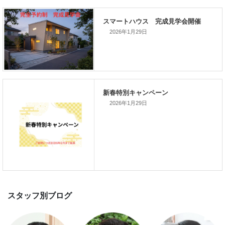
前の記事
家づくりこぼれ話！
2026年1月29日
次の記事
2026年1月29日
家づくりこぼれ話！
新着のイベント情報
家づくり完成見学会を完全予約制
て開催します！！無事終了いたし