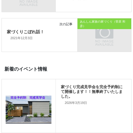
本日はこれまでです
あんしん家族の家づくり（菅原 和
彦）
2021年12月3日
では、では。
「家づくりを通じて、
ご家族が幸せになるお手伝いをする」
2026年3月19日
私の使命です。