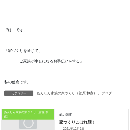
ですので、安心してマイホームを
取得するためにも、
このタイミングで
家族の将来と家計とをよく見つめて、
ライフプランを立てるなどの
カテゴリー
あんしん家族の家づくり（菅原 和彦）
、
ブログ
ファイナンシャルプランニングをすることを
お勧めしているのです。
あんしん家族の家づくり（菅原 和
彦）
2021年12月1日