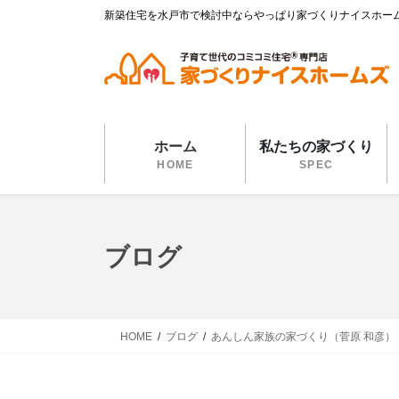
コ
ナ
新築住宅を水戸市で検討中ならやっぱり家づくりナイスホー
ン
ビ
テ
ゲ
ン
ー
ツ
シ
に
ョ
移
ン
ホーム
私たちの家づくり
動
に
HOME
SPEC
移
動
ブログ
HOME
ブログ
あんしん家族の家づくり（菅原 和彦）