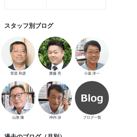
スタッフ別ブログ
菅原 和彦
齋藤 亮
小薬 淳一
山形 隆
仲内 渉
ブログ一覧
過去のブログ（月別）