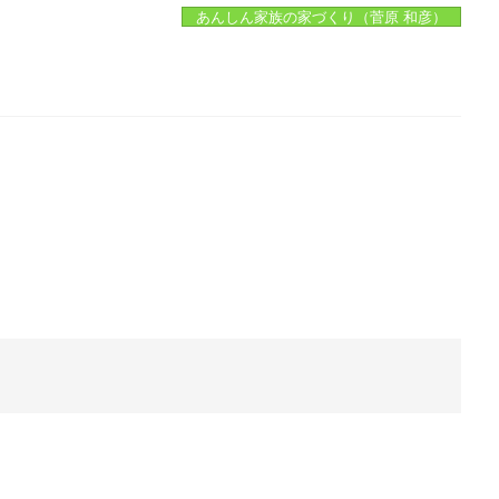
あんしん家族の家づくり（菅原 和彦）
。