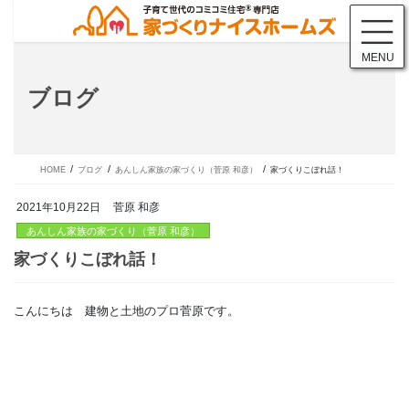
コ
ナ
ン
ビ
テ
ゲ
MENU
ン
ー
ツ
シ
ブログ
に
ョ
移
ン
動
に
移
動
HOME
ブログ
あんしん家族の家づくり（菅原 和彦）
家づくりこぼれ話！
2021年10月22日
菅原 和彦
あんしん家族の家づくり（菅原 和彦）
こんにちは 建物と土地のプロ菅原です。
家づくりこぼれ話！