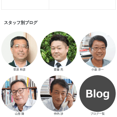
家づくり完成見学会を完全予約制
て開催します！！無事終了いたし
した。
スマートハウス 完成見学会開催
菅原 和彦
齋藤 亮
小薬 淳一
新春特別キャンペーン
山形 隆
仲内 渉
ブログ一覧