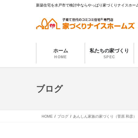
コ
ナ
新築住宅を水戸市で検討中ならやっぱり家づくりナイスホー
ン
ビ
テ
ゲ
ン
ー
ツ
シ
に
ョ
移
ン
ホーム
私たちの家づくり
動
に
HOME
SPEC
移
動
ブログ
HOME
ブログ
あんしん家族の家づくり（菅原 和彦）