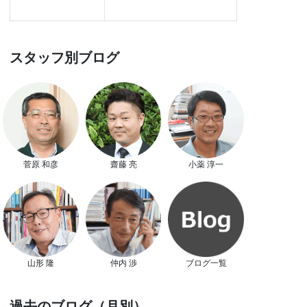
スタッフ別ブログ
菅原 和彦
齋藤 亮
小薬 淳一
山形 隆
仲内 渉
ブログ一覧
過去のブログ（月別）