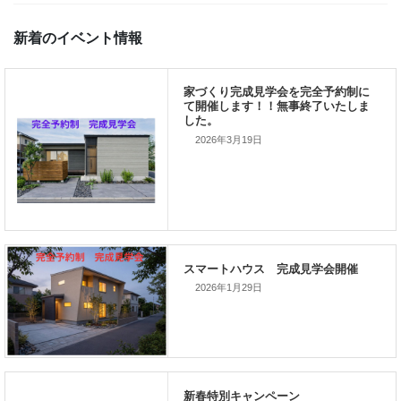
の下で営まれています。 世界中の物価が上がれば 経済的な要因に
され、 地政学的、ある […]
家づくりこぼれ話！
新着のイベント情報
2026年3月19日
家づくり完成見学会を完全予約制
て開催します！！無事終了いたし
した。
2026年1月29日
スマートハウス 完成見学会開催