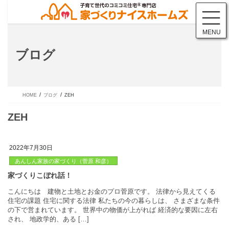
コ
ナ
ン
ビ
テ
ゲ
MENU
ン
ー
ツ
シ
ブログ
に
ョ
移
ン
動
に
移
動
HOME
ブログ
ZEH
2022年7月30日
あんしん家族の家づくり（菅原 和彦）
ZEH
こんにちは 建物と土地とお金のプロ菅原です。 法律から見えて
住宅の課題 住宅に関する法律 私たちの今の暮らしは、 さまざま