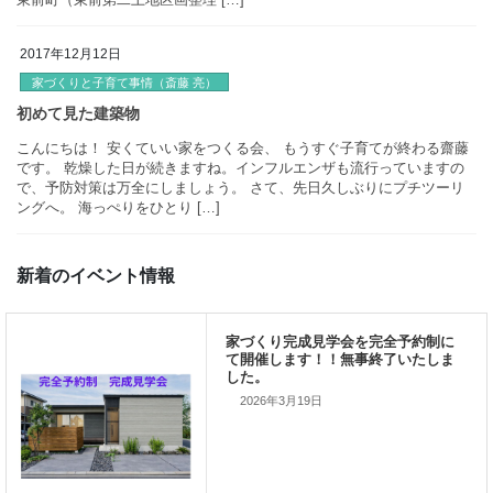
時：１０月２７日（土）・２８日（日） １１月 ３日（土）・ 
（日） 時間：９時００分～１７時００分 会場：【水戸会場】 水
水戸市・ひたちなか市で家づく
東前町（東前第二土地区画整理 […]
2017年12月12日
催致します！
家づくりと子育て事情（斎藤 亮）
こんにちは！ 安くていい家をつくる会、 もうすぐ子育てが終わる
です。 乾燥した日が続きますね。インフルエンザも流行っていま
で、予防対策は万全にしましょう。 さて、先日久しぶりにプチツ
ングへ。 海っぺりをひとり […]
新着のイベント情報
初めて見た建築物
2026年3月19日
家づくり完成見学会を完全予約制
て開催します！！無事終了いたし
した。