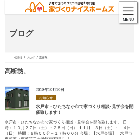
コ
ナ
ン
ビ
テ
ゲ
MENU
ン
ー
ツ
シ
ブログ
に
ョ
移
ン
動
に
移
動
HOME
ブログ
高断熱、
2018年10月10日
お知らせ
高断熱、
水戸市・ひたちなか市で家づくり相談・見学会を開催致します。 