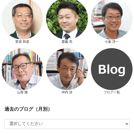
スタッフ別ブログ
菅原 和彦
齋藤 亮
小薬 淳一
山形 隆
仲内 渉
ブログ一覧