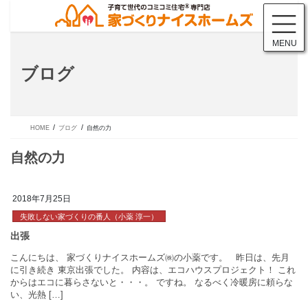
コ
ナ
ン
ビ
テ
ゲ
MENU
ン
ー
ツ
シ
ブログ
に
ョ
移
ン
動
に
移
動
HOME
ブログ
自然の力
2018年7月25日
失敗しない家づくりの番人（小薬 淳一）
自然の力
こんにちは、 家づくりナイスホームズ㈱の小薬です。 昨日は、
に引き続き 東京出張でした。 内容は、エコハウスプロジェクト！