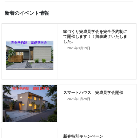
からはエコに暮らさないと・・・。 ですね。 なるべく冷暖房に頼
い、光熱 […]
出張
新着のイベント情報
2026年3月19日
家づくり完成見学会を完全予約制
て開催します！！無事終了いたし
した。
2026年1月29日
スマートハウス 完成見学会開催