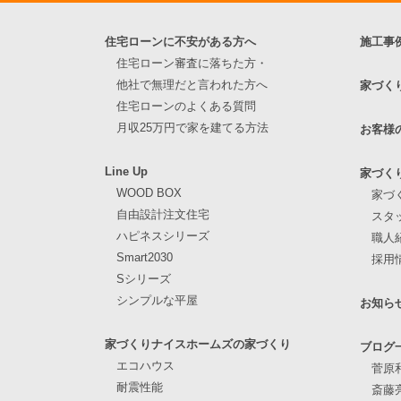
住宅ローンに不安がある方へ
施工事
住宅ローン審査に落ちた方・
他社で無理だと言われた方へ
家づく
住宅ローンのよくある質問
月収25万円で家を建てる方法
お客様
Line Up
家づく
WOOD BOX
家づ
自由設計注文住宅
スタ
ハピネスシリーズ
職人
Smart2030
採用
Sシリーズ
シンプルな平屋
お知ら
家づくりナイスホームズの家づくり
ブログ
エコハウス
菅原
耐震性能
斎藤