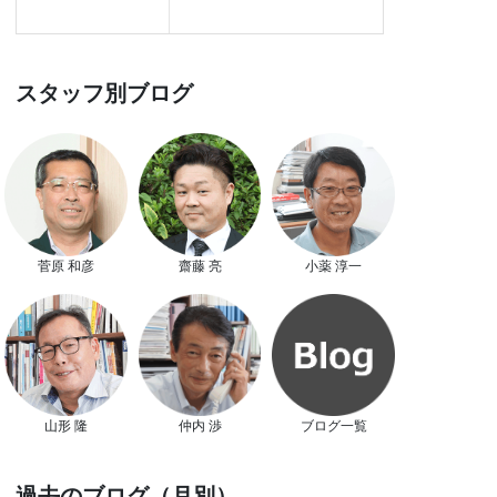
スタッフ別ブログ
菅原 和彦
齋藤 亮
小薬 淳一
山形 隆
仲内 渉
ブログ一覧
過去のブログ（月別）