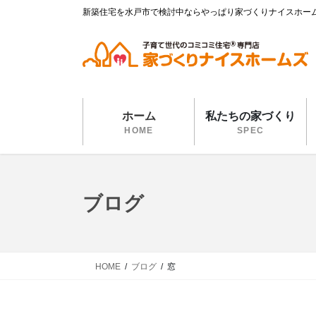
コ
ナ
新築住宅を水戸市で検討中ならやっぱり家づくりナイスホー
ン
ビ
テ
ゲ
ン
ー
ツ
シ
に
ョ
移
ン
ホーム
私たちの家づくり
動
に
HOME
SPEC
移
動
ブログ
HOME
ブログ
窓