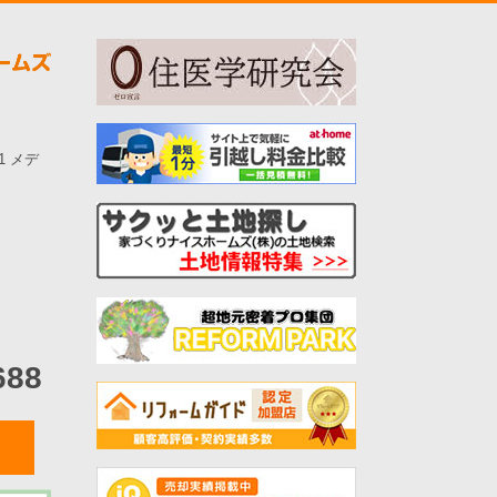
-1 メデ
688