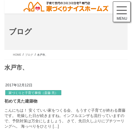
コ
ナ
ン
ビ
テ
ゲ
MENU
ン
ー
ツ
シ
ブログ
に
ョ
移
ン
動
に
移
動
HOME
ブログ
水戸市、
2017年12月12日
家づくりと子育て事情（斎藤 亮）
水戸市、
こんにちは！ 安くていい家をつくる会、 もうすぐ子育てが終わる
です。 乾燥した日が続きますね。インフルエンザも流行っていま