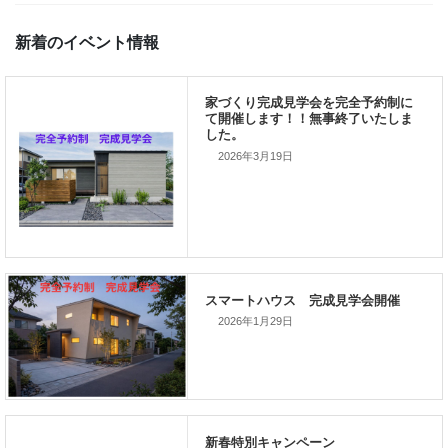
で、予防対策は万全にしましょう。 さて、先日久しぶりにプチツ
ングへ。 海っぺりをひとり […]
初めて見た建築物
新着のイベント情報
2026年3月19日
家づくり完成見学会を完全予約制
て開催します！！無事終了いたし
した。
2026年1月29日
スマートハウス 完成見学会開催