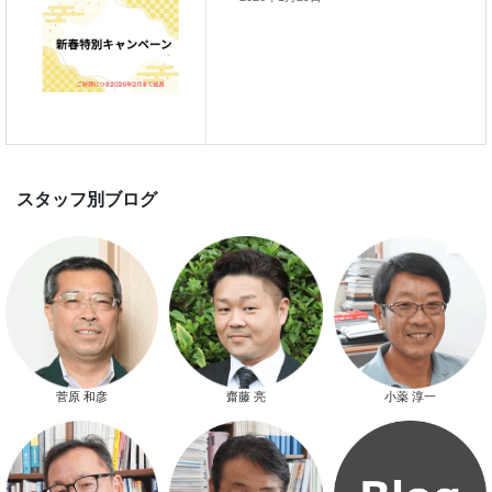
スマートハウス 完成見学会開催
ヒートショック
新春特別キャンペーン
菅原 和彦
齋藤 亮
小薬 淳一