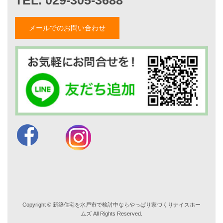
お知らせ・イベント情報
メールでのお問い合わせ
ブログ一覧
菅原和彦のブログ
斎藤亮のブログ
小薬淳一のブログ
山形隆のブログ
仲内渉のブログ
電話：
029-305-3688
FAX ：029-305-3766
営業時間 9:00～18:00