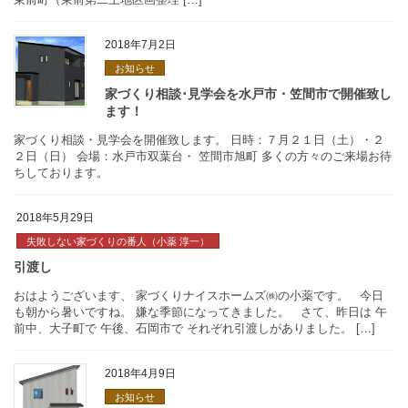
時：１０月２７日（土）・２８日（日） １１月 ３日（土）・ 
（日） 時間：９時００分～１７時００分 会場：【水戸会場】 水
水戸市・ひたちなか市で家づく
東前町（東前第二土地区画整理 […]
2018年7月2日
催致します！
お知らせ
家づくり相談・見学会を開催致します。 日時：７月２１日（土）
2018年5月29日
２日（日） 会場：水戸市双葉台・ 笠間市旭町 多くの方々のご来
ちしております。
失敗しない家づくりの番人（小薬 淳一）
家づくり相談･見学会を水戸市
ます！
2018年4月9日
おはようございます、 家づくりナイスホームズ㈱の小薬です。 
も朝から暑いですね。 嫌な季節になってきました。 さて、昨日は
お知らせ