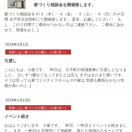
前中、大子町で 午後、石岡市で それぞれ引渡しがありました。 […
2018年3月1日
家づくり相談会を５/３（木）・４（金）・５（土）・６（日）の
引渡し
間 水戸市元吉田町にて開催致します。 是非、お越しください！ 
失敗しない家づくりの番人（小薬 淳一）
し、この２日間でご都合がつかない方はご連絡下さい。 ご都合に
せて、現場をお […]
2018年1月13日
こんにちは、小薬です。 昨日は、大子町の現場無事に引渡しと
失敗しない家づくりの番人（小薬 淳一）
した。 少しずつ暖かくなってきたとは言え 大子はまだまだ寒いで
そうは言っても家づくりナイスホームズの家は 気密も断熱もかな
家づくり相談会を開催致します
能が高いの […]