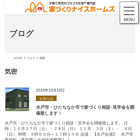
コ
ナ
ン
ビ
テ
ゲ
MENU
ン
ー
ツ
シ
ブログ
に
ョ
移
ン
動
に
移
動
HOME
ブログ
気密
2018年10月10日
お知らせ
気密
水戸市・ひたちなか市で家づくり相談・見学会を開催致します。 