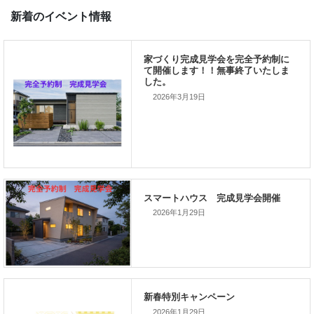
イベント続き
おはようございます、小薬です。 今朝、ラジオで ヒートショッ
高齢者の死亡の関係についての話題を聞きました。 死亡率の高
は 死亡率の低い県は １位 福岡県 
2026年3月19日
位 […]
新着のイベント情報
家づくり完成見学会を完全予約制
2026年1月29日
て開催します！！無事終了いたし
窓
した。
2026年1月29日