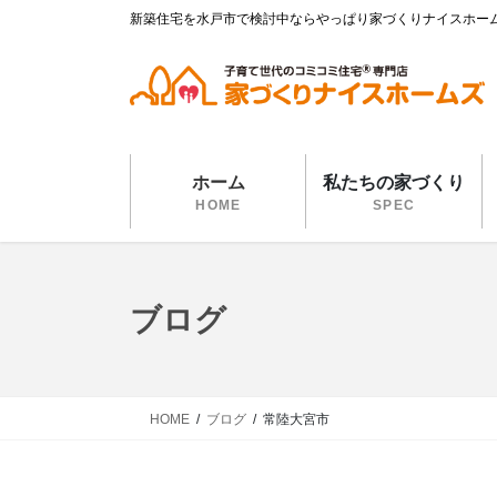
コ
ナ
新築住宅を水戸市で検討中ならやっぱり家づくりナイスホー
ン
ビ
テ
ゲ
ン
ー
ツ
シ
に
ョ
移
ン
ホーム
私たちの家づくり
動
に
HOME
SPEC
移
動
ブログ
HOME
ブログ
常陸大宮市