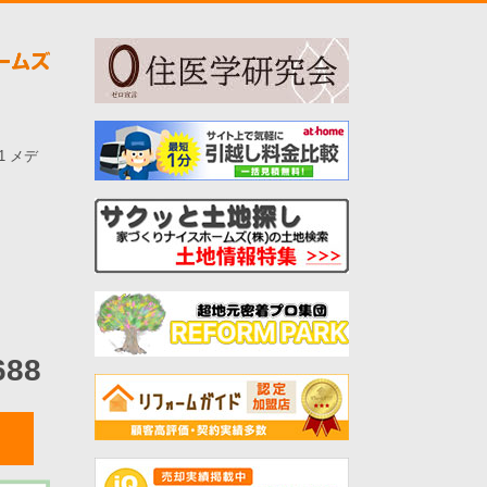
-1 メデ
688