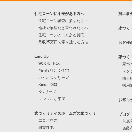
住宅ローンに不安がある方へ
施工事
住宅ローン審査に落ちた方・
他社で無理だと言われた方へ
家づく
住宅ローンのよくある質問
月収25万円で家を建てる方法
お客様
Line Up
家づく
WOOD BOX
家づ
自由設計注文住宅
スタ
ハピネスシリーズ
職人
Smart2030
採用
Sシリーズ
シンプルな平屋
お知ら
家づくりナイスホームズの家づくり
ブログ
エコハウス
菅原
耐震性能
斎藤