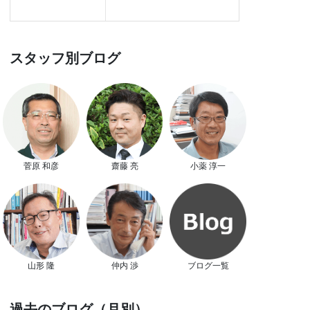
スタッフ別ブログ
菅原 和彦
齋藤 亮
小薬 淳一
山形 隆
仲内 渉
ブログ一覧
過去のブログ（月別）