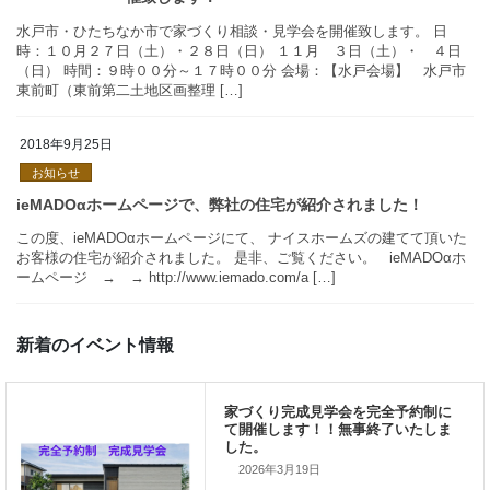
「家づくりの新常識とお金のゼミ」開催！！
水戸市・ひたちなか市で家づくり相談・見学会を開催致します。 
2018年9月25日
時：１０月２７日（土）・２８日（日） １１月 ３日（土）・ 
お知らせ
（日） 時間：９時００分～１７時００分 会場：【水戸会場】 水
東前町（東前第二土地区画整理 […]
この度、ieMADOαホームページにて、 ナイスホームズの建てて
水戸市・ひたちなか市で家づく
お客様の住宅が紹介されました。 是非、ご覧ください。 ieMADO
催致します！
ームページ → → http://www.iemado.com/a […]
2026年3月19日