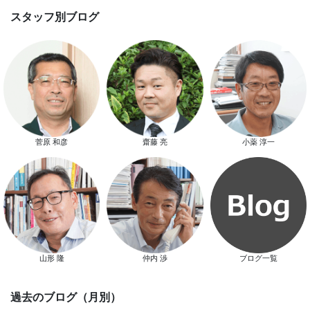
菅原 和彦
齋藤 亮
小薬 淳一
スタッフ別ブログ
山形 隆
仲内 渉
ブログ一覧