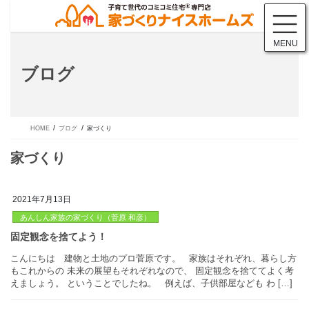
コ
ナ
ン
ビ
テ
ゲ
MENU
ン
ー
ツ
シ
ブログ
に
ョ
移
ン
動
に
移
動
HOME
ブログ
家づくり
2021年7月13日
あんしん家族の家づくり（菅原 和彦）
家づくり
こんにちは 建物と土地のプロ菅原です。 家族はそれぞれ、暮
もこれからの 未来の展望もそれぞれなので、 固定観念を捨ててよ