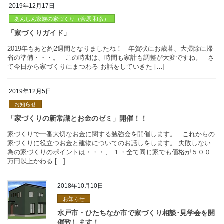
えましょう。 ということでしたね。 例えば、子供部屋なども わ [
2019年12月17日
固定観念を捨てよう！
あんしん家族の家づくり（菅原 和彦）
2019年もあと約2週間となりましたね！ 年賀状にお歳暮、大掃除
省の準備・・・。 この時期は、時間も家計も調整が大変ですね。
2019年12月5日
て今日から家づくりにまつわる お話をしていきた […]
お知らせ
「家づくりガイド」
家づくりで一番大切なお金に関する勉強会を開催します。 これ
家づくりに役立つお金と建物についてのお話しをします。 失敗し
2018年10月10日
為の家づくりのポイントは・・・、 １・全て同じ家でも価格が５
お知らせ
万円以上かわる […]