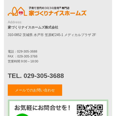
家づくりストーリー
お客様の声
Address:
家づくりナイスホームズについて
家づくりナイスホームズ株式会社
家づくりへの想い
310-0852 茨城県 水戸市 笠原町245-1 メディカルプラザ 2F
スタッフ紹介
職人紹介
採用情報
お知らせ・イベント情報
ブログ一覧
菅原和彦のブログ
斎藤亮のブログ
小薬淳一のブログ
メールでのお問い合わせ
山形隆のブログ
仲内渉のブログ