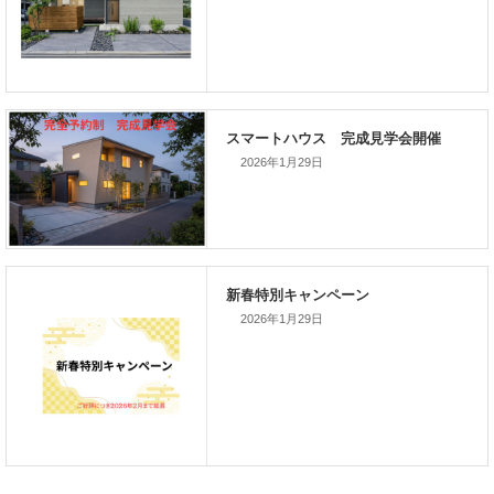
新着のイベント情報
家づくり完成見学会を完全予約制
て開催します！！無事終了いたし
した。
2026年1月29日
ieMADOαホームページで、弊社の住宅が紹介
スマートハウス 完成見学会開催
2026年1月29日
新春特別キャンペーン