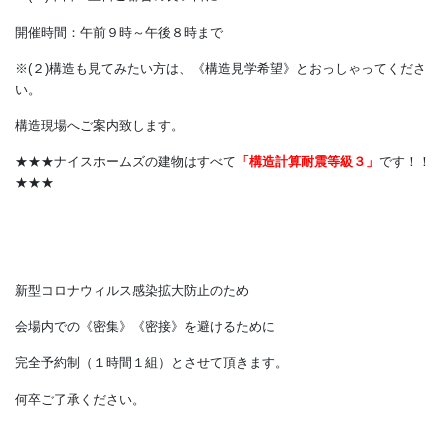
２階建３LDK １００．１９㎡（３０．２９坪） 太陽光発電6.12K
※(１)平日・土日ご都合の良い日に
開催時間：午前９時～午後８時まで
※(２)構造も見てみたい方は、《構造見学希望》とおっしゃってく
い。
構造現場へご案内致します。
★★★ナイスホームズの建物はすべて
「構造計算耐震等級３」
で
★★★
新型コロナウィルス感染拡大防止のため