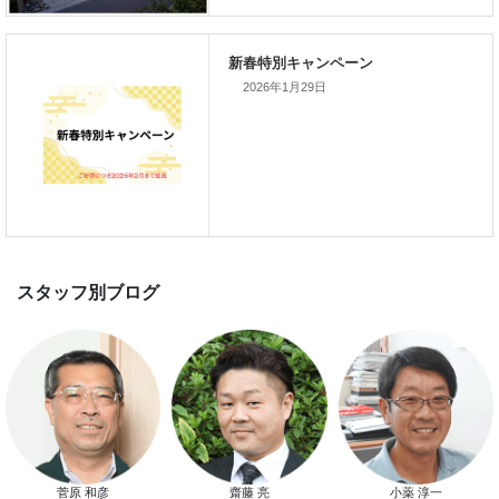
て開催します！！無事終了いたし
した。
2026年1月29日
スマートハウス 完成見学会開催
新春特別キャンペーン
菅原 和彦
齋藤 亮
小薬 淳一