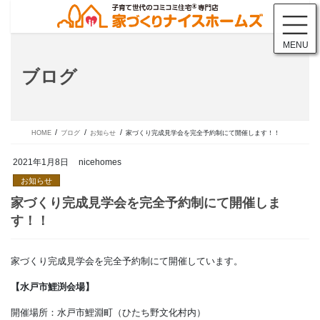
コ
ナ
ン
ビ
テ
ゲ
MENU
ン
ー
ツ
シ
ブログ
に
ョ
移
ン
動
に
移
動
HOME
ブログ
お知らせ
家づくり完成見学会を完全予約制にて開催します！！
2021年1月8日
nicehomes
お知らせ
家づくり完成見学会を完全予約制に
家づくり完成見学会を完全予約制にて開催しています。
す！！
【水戸市鯉渕会場】