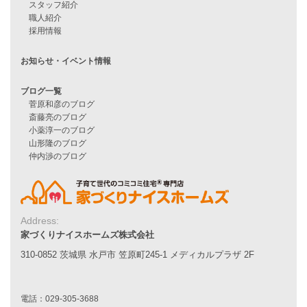
Smart2030
Sシリーズ
シンプルな平屋
家づくりナイスホームズの家づくり
エコハウス
耐震性能
家づくりの流れ
7つのポイント
アフターメンテナンス
平屋をお考えの方へ
二世帯住宅をお考えの方へ
リフォームをお考えの方へ
施工事例一覧
Address:
家づくりナイスホームズ株式会社
家づくりストーリー
310-0852 茨城県 水戸市 笠原町245-1 メディカルプラザ 2F
お客様の声