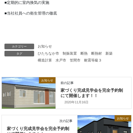
■事前予により時間を区切っての入場制限によるご案内
■咳・熱・倦怠感等、お客様への来場時問診の実施
■会場入口での手指消毒の徹底
■待機スタッフ及びお客様へのマスク着用の義務付け
カテゴリー
お知らせ
■お客様への使い捨て手袋のご提供
タグ
ひたちなか市
制振装置
断熱
断熱材
新築
構造計算
水戸市
笠間市
耐震等級３
■定期的に室内換気の実施
■当社社員への衛生管理の徹底
お知らせ
2020年11月16日
お知らせ