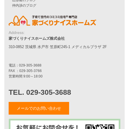
二世帯住宅をお考えの方へ
リフォームをお考えの方へ
施工事例一覧
Address:
家づくりナイスホームズ株式会社
家づくりストーリー
310-0852 茨城県 水戸市 笠原町245-1 メディカルプラザ 2F
お客様の声
家づくりナイスホームズについて
家づくりへの想い
スタッフ紹介
職人紹介
採用情報
お知らせ・イベント情報
メールでのお問い合わせ
ブログ一覧
菅原和彦のブログ