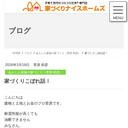
コ
ナ
ン
ビ
テ
ゲ
MENU
ン
ー
ツ
シ
ブログ
に
ョ
移
ン
動
に
移
動
HOME
ブログ
あんしん家族の家づくり（菅原 和彦）
家づくりこぼれ話！
2026年3月19日
菅原 和彦
あんしん家族の家づくり（菅原 和彦）
こんにちは
家づくりこぼれ話！
建物と土地とお金のプロ菅原です。
耐震性能が高くても