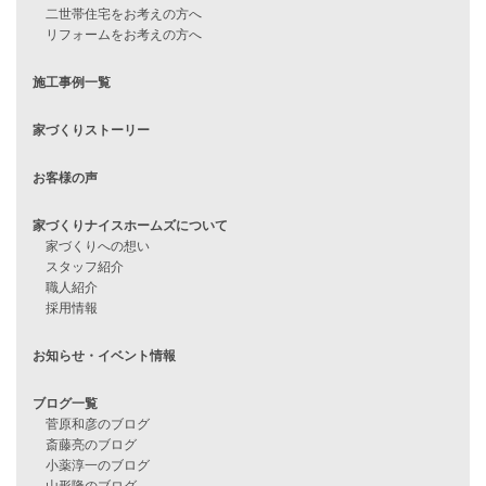
住宅ローンに不安がある方へ
住宅ローン審査に落ちた方・
他社で無理だと言われた方へ
住宅ローンのよくある質問
月収25万円で家を建てる方法
Line Up
WOOD BOX
自由設計注文住宅
ハピネスシリーズ
Smart2030
Sシリーズ
シンプルな平屋
家づくりナイスホームズの家づくり
エコハウス
耐震性能
家づくりの流れ
7つのポイント
アフターメンテナンス
平屋をお考えの方へ