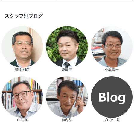
新春特別キャンペーン
菅原 和彦
齋藤 亮
小薬 淳一
スタッフ別ブログ
山形 隆
仲内 渉
ブログ一覧