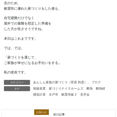
在宅避難できそうです。
気象庁によると、
2025年に国内で震度１以上を
観測した地震は4456回で、
2017年以降で最多だったとか。
念のため、
耐震性に優れた家づくりをした後も、
在宅避難だけでなく
屋外での避難を想定した準備を
した方が良さそうですね。
本日はこれまでです。
カテゴリー
あんしん家族の家づくり（菅原 和彦）
、
ブログ
タグ
制振装置
家づくりナイスホームズ
断熱
断熱材
では、では。
構造計算
水戸市
耐震等級３
見学会
「家づくりを通じて、
ご家族が幸せになるお手伝いをする」
お知らせ