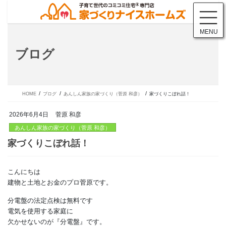
コ
ナ
ン
ビ
テ
ゲ
MENU
ン
ー
ツ
シ
ブログ
に
ョ
移
ン
動
に
移
動
HOME
ブログ
あんしん家族の家づくり（菅原 和彦）
家づくりこぼれ話！
2026年6月4日
菅原 和彦
あんしん家族の家づくり（菅原 和彦）
こんにちは
家づくりこぼれ話！
建物と土地とお金のプロ菅原です。
分電盤の法定点検は無料です