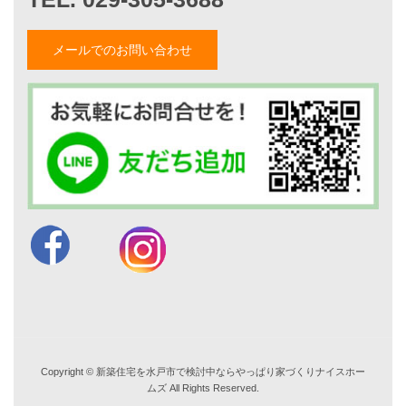
スタッフ紹介
職人紹介
メールでのお問い合わせ
採用情報
お知らせ・イベント情報
ブログ一覧
菅原和彦のブログ
斎藤亮のブログ
小薬淳一のブログ
山形隆のブログ
仲内渉のブログ