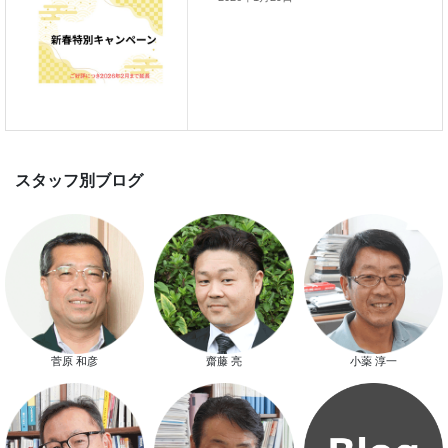
スマートハウス 完成見学会開催
新春特別キャンペーン
菅原 和彦
齋藤 亮
小薬 淳一