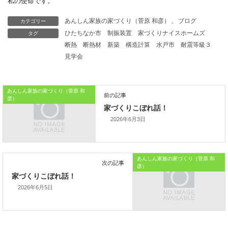
連絡しましょう。
カテゴリー
あんしん家族の家づくり（菅原 和彦）
、
ブログ
すでに契約した場合は、
タグ
ひたちなか市
制振装置
家づくりナイスホームズ
消費者ホットラインに相談しましょう。
断熱
断熱材
新築
構造計算
水戸市
耐震等級３
本日はこれまでです。
見学会
では、では。
あんしん家族の家づくり（菅原 和
「家づくりを通じて、
彦）
ご家族が幸せになるお手伝いをする」
2026年6月3日
私の使命です。
あんしん家族の家づくり（菅原 和
彦）
2026年6月5日