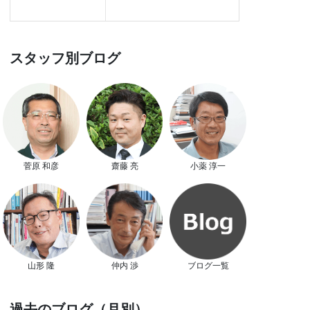
スタッフ別ブログ
菅原 和彦
齋藤 亮
小薬 淳一
山形 隆
仲内 渉
ブログ一覧
過去のブログ（月別）