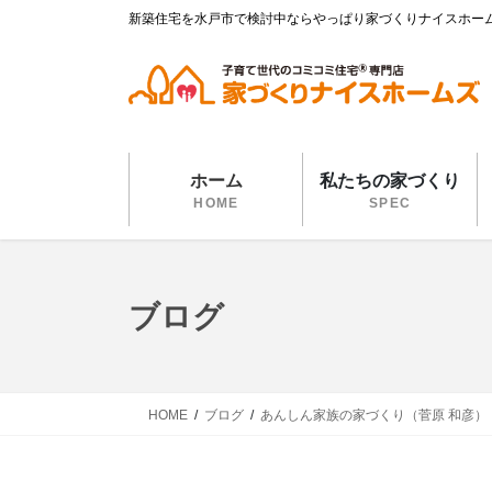
コ
ナ
新築住宅を水戸市で検討中ならやっぱり家づくりナイスホー
ン
ビ
テ
ゲ
ン
ー
ツ
シ
に
ョ
移
ン
ホーム
私たちの家づくり
動
に
HOME
SPEC
移
動
ブログ
HOME
ブログ
あんしん家族の家づくり（菅原 和彦）