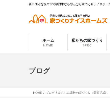
コ
ナ
新築住宅を水戸市で検討中ならやっぱり家づくりナイスホー
ン
ビ
テ
ゲ
ン
ー
ツ
シ
に
ョ
移
ン
ホーム
私たちの家づくり
動
に
HOME
SPEC
移
動
ブログ
HOME
ブログ
あんしん家族の家づくり（菅原 和彦）