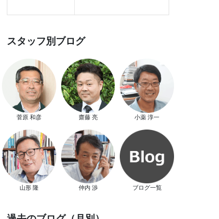
スタッフ別ブログ
菅原 和彦
齋藤 亮
小薬 淳一
山形 隆
仲内 渉
ブログ一覧
過去のブログ（月別）