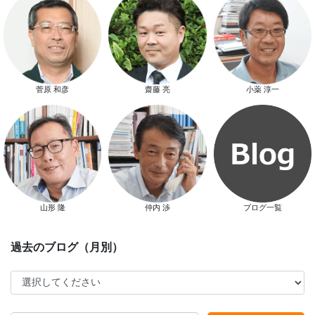
スマートハウス 完成見学会開催
菅原 和彦
齋藤 亮
小薬 淳一
新春特別キャンペーン
山形 隆
仲内 渉
ブログ一覧
スタッフ別ブログ