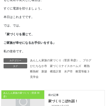
そのため、
安全機能が正常に作動せずに
発煙や発火する可能性があります。
メーカーが推奨する
マットを敷く場合でも、
調理中は本体から
カテゴリー
あんしん家族の家づくり（菅原 和彦）
、
ブログ
離れないようにしましょう。
タグ
ひたちなか市
家づくりナイスホームズ
断熱
もし発煙や発火した場合は、
断熱材
新築
構造計算
水戸市
耐震等級３
見学会
すぐに電源を切りましょう。
本日はこれまでです。
あんしん家族の家づくり（菅原 和
彦）
では、では。