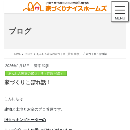
コ
ナ
ン
ビ
テ
ゲ
MENU
ン
ー
ツ
シ
ブログ
に
ョ
移
ン
動
に
移
動
HOME
ブログ
あんしん家族の家づくり（菅原 和彦）
家づくりこぼれ話！
2026年1月18日
菅原 和彦
あんしん家族の家づくり（菅原 和彦）
こんにちは
家づくりこぼれ話！
建物と土地とお金のプロ菅原です。