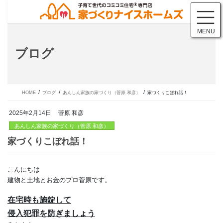
コ
ナ
ン
ビ
テ
ゲ
MENU
ン
ー
ツ
シ
ブログ
に
ョ
移
ン
動
に
移
動
HOME
ブログ
あんしん家族の家づくり（菅原 和彦）
家づくりこぼれ話！
2025年2月14日
菅原 和彦
あんしん家族の家づくり（菅原 和彦）
こんにちは
家づくりこぼれ話！
建物と土地とお金のプロ菅原です。
在宅時も施錠して