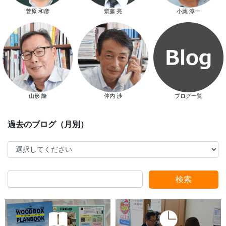
菅原 和彦
齋藤 亮
小薬 淳一
山形 隆
仲内 渉
ブログ一覧
スタッフ別ブログ
検索