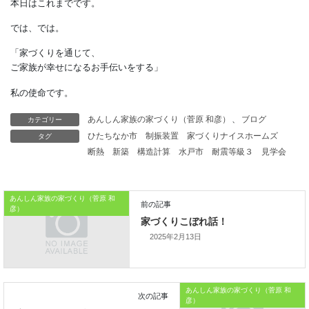
一度敷いた砂利を除去するのは
何かと大変です。
防犯砂利を敷く時は、
・家族がよく通る場所は避け、
死角などの人目に付かない場所に敷く
・除去しやすいよう、
防草シートの上に敷く
カテゴリー
あんしん家族の家づくり（菅原 和彦）
、
ブログ
などの対策をして
タグ
ひたちなか市
制振装置
家づくりナイスホームズ
トラブルを防ぎましょう。
断熱
新築
構造計算
水戸市
耐震等級３
見学会
本日はこれまでです。
あんしん家族の家づくり（菅原 和
では、では。
彦）
「家づくりを通じて、
2025年2月13日
ご家族が幸せになるお手伝いをする」
私の使命です。
あんしん家族の家づくり（菅原 和
彦）