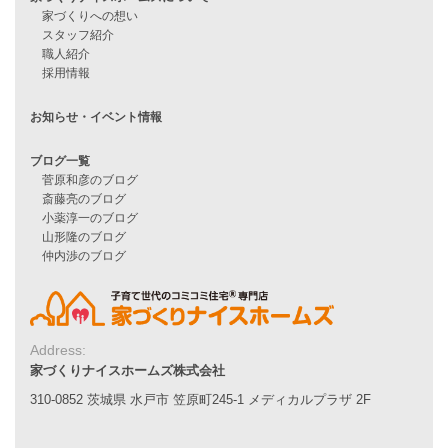
Line Up
WOOD BOX
自由設計注文住宅
ハピネスシリーズ
Smart2030
Sシリーズ
シンプルな平屋
家づくりナイスホームズの家づくり
エコハウス
耐震性能
家づくりの流れ
7つのポイント
アフターメンテナンス
平屋をお考えの方へ
二世帯住宅をお考えの方へ
リフォームをお考えの方へ
Address:
家づくりナイスホームズ株式会社
施工事例一覧
310-0852 茨城県 水戸市 笠原町245-1 メディカルプラザ 2F
家づくりストーリー