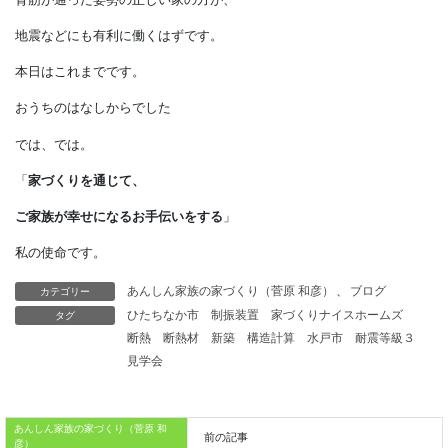
健康で長生きするためには、
正しい姿勢でなければ
ならないのです。
柱や梁の配置がシンプルで、
背筋のように通っていると、
長く使える家になります。
もちろん、
カテゴリー
あんしん家族の家づくり（菅原 和彦）
、
ブログ
背筋が通った姿勢の正しい家の方が、
タグ
ひたちなか市
制振装置
家づくりナイスホームズ
断熱
断熱材
新築
構造計算
水戸市
耐震等級３
地震などにも有利に働くはずです。
見学会
本日はこれまでです。
おうちのはなしからでした
あんしん家族の家づくり（菅原 和
彦）