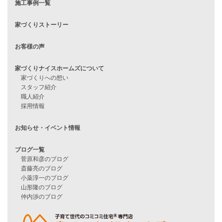
住宅ローンに不安がある方へ
住宅ローン審査に落ちた方・
他社で無理だと言われた方へ
住宅ローンのよくある質問
月収25万円で家を建てる方法
Line Up
WOOD BOX
自由設計注文住宅
ハピネスシリーズ
Smart2030
Sシリーズ
シンプルな平屋
家づくりナイスホームズの家づくり
エコハウス
耐震性能