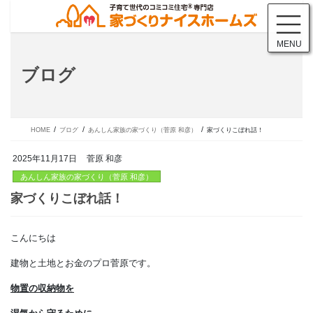
コ
ナ
ン
ビ
テ
ゲ
MENU
ン
ー
ツ
シ
ブログ
に
ョ
移
ン
動
に
移
動
HOME
ブログ
あんしん家族の家づくり（菅原 和彦）
家づくりこぼれ話！
2025年11月17日
菅原 和彦
あんしん家族の家づくり（菅原 和彦）
こんにちは
家づくりこぼれ話！
建物と土地とお金のプロ菅原です。