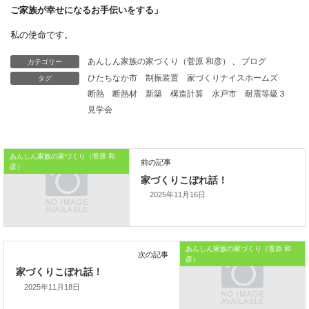
カビが生えているかもしれません。
定期的に天日干しして、
カテゴリー
あんしん家族の家づくり（菅原 和彦）
、
ブログ
その都度状態を確認したいですね。
タグ
ひたちなか市
制振装置
家づくりナイスホームズ
断熱
断熱材
新築
構造計算
水戸市
耐震等級３
本日はこれまでです。
見学会
では、では。
「家づくりを通じて、
あんしん家族の家づくり（菅原 和
彦）
ご家族が幸せになるお手伝いをする」
2025年11月16日
私の使命です。
あんしん家族の家づくり（菅原 和
彦）
2025年11月18日