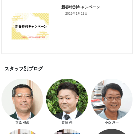
て開催します！！無事終了いたし
した。
2026年1月29日
スマートハウス 完成見学会開催
新春特別キャンペーン
菅原 和彦
齋藤 亮
小薬 淳一