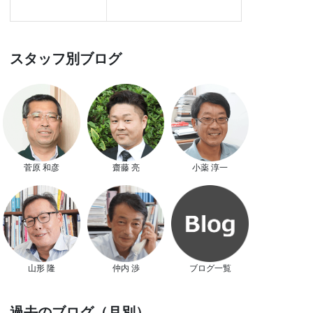
スタッフ別ブログ
菅原 和彦
齋藤 亮
小薬 淳一
山形 隆
仲内 渉
ブログ一覧
過去のブログ（月別）