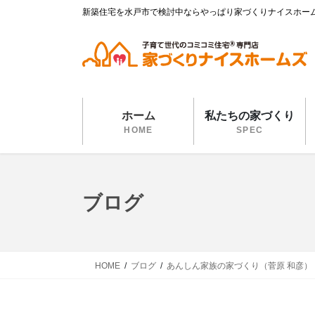
コ
ナ
新築住宅を水戸市で検討中ならやっぱり家づくりナイスホー
ン
ビ
テ
ゲ
ン
ー
ツ
シ
に
ョ
移
ン
ホーム
私たちの家づくり
動
に
HOME
SPEC
移
動
ブログ
HOME
ブログ
あんしん家族の家づくり（菅原 和彦）