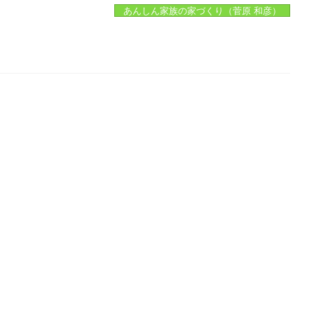
あんしん家族の家づくり（菅原 和彦）