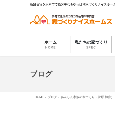
コ
ナ
新築住宅を水戸市で検討中ならやっぱり家づくりナイスホー
ン
ビ
テ
ゲ
ン
ー
ツ
シ
に
ョ
移
ン
ホーム
私たちの家づくり
動
に
HOME
SPEC
移
動
ブログ
HOME
ブログ
あんしん家族の家づくり（菅原 和彦）