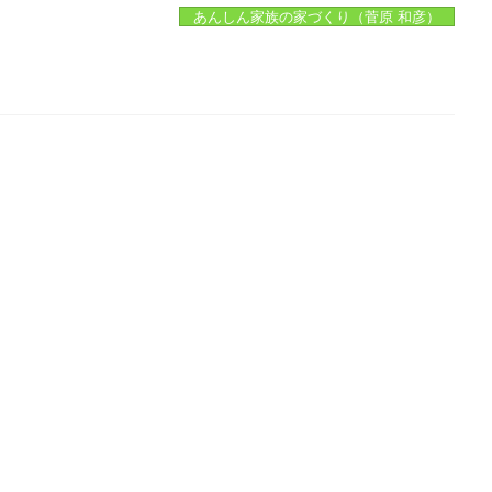
あんしん家族の家づくり（菅原 和彦）