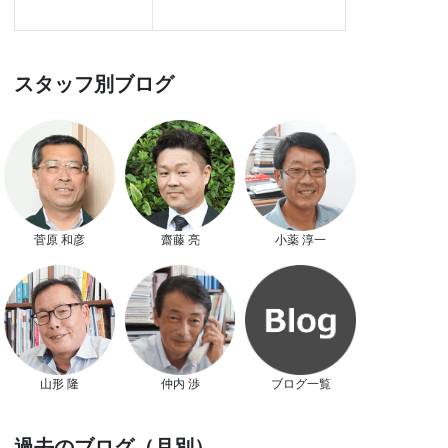
スタッフ別ブログ
菅原 和彦
齋藤 亮
小薬 淳一
山形 隆
仲内 渉
ブログ一覧
過去のブログ（月別）