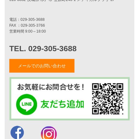
施工事例一覧
家づくりストーリー
お客様の声
家づくりナイスホームズについて
家づくりへの想い
スタッフ紹介
メールでのお問い合わせ
職人紹介
採用情報
お知らせ・イベント情報
ブログ一覧
菅原和彦のブログ
斎藤亮のブログ
小薬淳一のブログ
山形隆のブログ
仲内渉のブログ