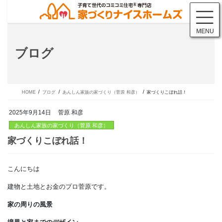
コ
ナ
ン
ビ
テ
ゲ
MENU
ン
ー
ツ
シ
ブログ
に
ョ
移
ン
動
に
移
動
HOME
ブログ
あんしん家族の家づくり（菅原 和彦）
家づくりこぼれ話！
2025年9月14日
菅原 和彦
あんしん家族の家づくり（菅原 和彦）
こんにちは
家づくりこぼれ話！
建物と土地とお金のプロ菅原です。