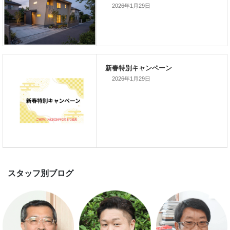
2026年1月29日
新着のイベント情報
家づくり完成見学会を完全予約制
て開催します！！無事終了いたし
した。
2026年1月29日
スマートハウス 完成見学会開催