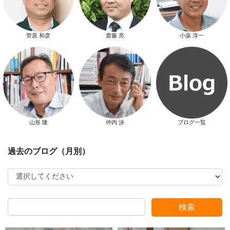
新春特別キャンペーン
菅原 和彦
齋藤 亮
小薬 淳一
山形 隆
仲内 渉
ブログ一覧
スタッフ別ブログ
検索