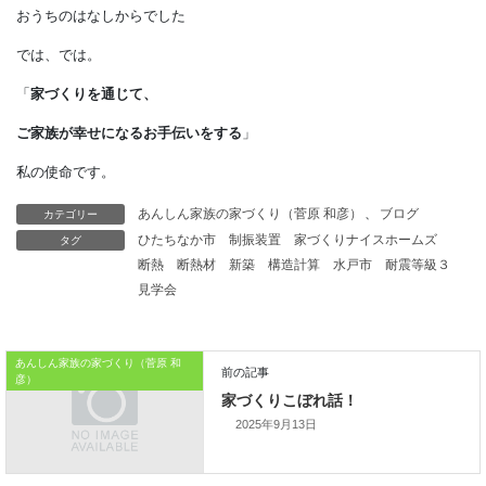
自分の土地に建てる注文住宅は、
マドリの使いやすさだけで
判断するのではなく、
土地と一体になった風景で
見ておくことです。
カテゴリー
あんしん家族の家づくり（菅原 和彦）
、
ブログ
タグ
ひたちなか市
制振装置
家づくりナイスホームズ
本日はこれまでです。
断熱
断熱材
新築
構造計算
水戸市
耐震等級３
おうちのはなしからでした
見学会
では、では。
あんしん家族の家づくり（菅原 和
「
家づくりを通じて、
彦）
ご家族が幸せになるお手伝いをする
」
2025年9月13日
私の使命です。