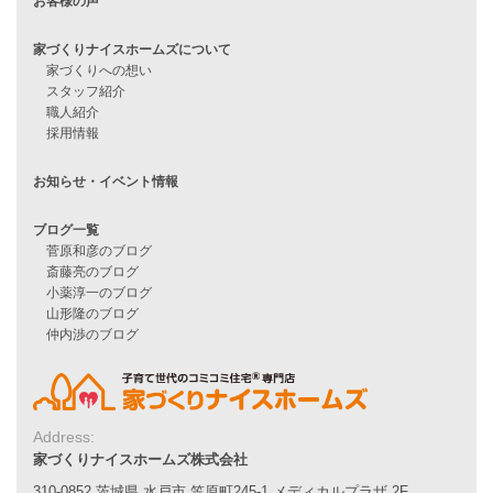
月収25万円で家を建てる方法
Line Up
WOOD BOX
自由設計注文住宅
ハピネスシリーズ
Smart2030
Sシリーズ
シンプルな平屋
家づくりナイスホームズの家づくり
エコハウス
耐震性能
家づくりの流れ
7つのポイント
アフターメンテナンス
平屋をお考えの方へ
二世帯住宅をお考えの方へ
Address:
リフォームをお考えの方へ
家づくりナイスホームズ株式会社
310-0852 茨城県 水戸市 笠原町245-1 メディカルプラザ 2F