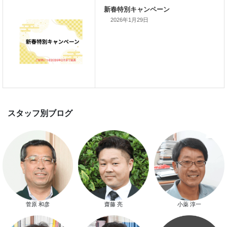
新着のイベント情報
2026年1月29日
家づくり完成見学会を完全予約制
て開催します！！無事終了いたし
した。
スマートハウス 完成見学会開催
菅原 和彦
齋藤 亮
小薬 淳一