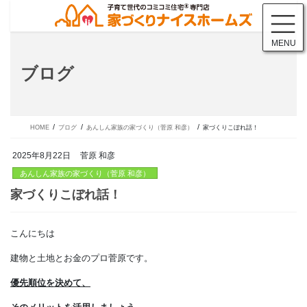
コ
ナ
ン
ビ
テ
ゲ
MENU
ン
ー
ツ
シ
ブログ
に
ョ
移
ン
動
に
移
動
HOME
ブログ
あんしん家族の家づくり（菅原 和彦）
家づくりこぼれ話！
2025年8月22日
菅原 和彦
あんしん家族の家づくり（菅原 和彦）
こんにちは
家づくりこぼれ話！
建物と土地とお金のプロ菅原です。