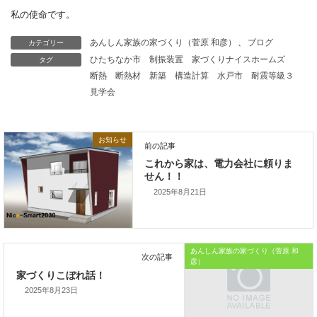
優先順位のメリットを活かせます。
「遊んでから宿題する？
カテゴリー
あんしん家族の家づくり（菅原 和彦）
、
ブログ
タグ
ひたちなか市
制振装置
家づくりナイスホームズ
宿題してから遊ぶ？」
断熱
断熱材
新築
構造計算
水戸市
耐震等級３
見学会
というお子さんとの話し合いにも
使えそうですね。
お知らせ
本日はこれまでです。
では、では。
2025年8月21日
「家づくりを通じて、
ご家族が幸せになるお手伝いをする」
あんしん家族の家づくり（菅原 和
彦）
私の使命です。
2025年8月23日