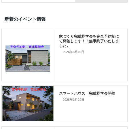
前の記事
これから家は、電力会社に頼り
せん！！
2026年3月19日
次の記事
家づくりこぼれ話！
2026年1月29日