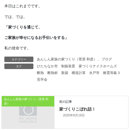
「建物の業者に外構のことを
尋ねるのは失礼かな…」
と遠慮せずに
尋ねてみるといいですよ。
なお、
カテゴリー
あんしん家族の家づくり（菅原 和彦）
、
ブログ
業者によっては紹介料が
タグ
ひたちなか市
制振装置
家づくりナイスホームズ
断熱
断熱材
新築
構造計算
水戸市
耐震等級３
発生するかもしれません。
見学会
念のため、
そのあたりも確認してくださいね。
あんしん家族の家づくり（菅原 和
彦）
本日はこれまでです。
2025年8月19日
では、では。