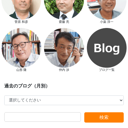
菅原 和彦
齋藤 亮
小薬 淳一
新春特別キャンペーン
山形 隆
仲内 渉
ブログ一覧
スタッフ別ブログ
検索