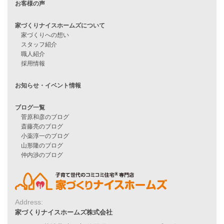
住宅ローンに不安がある方へ
住宅ローン審査に落ちた方・
他社で無理だと言われた方へ
住宅ローンのよくある質問
月収25万円で家を建てる方法
Line Up
WOOD BOX
自由設計注文住宅
ハピネスシリーズ
Smart2030
Sシリーズ
シンプルな平屋
家づくりナイスホームズの家づくり
エコハウス
耐震性能
家づくりの流れ
Address:
7つのポイント
家づくりナイスホームズ株式会社
アフターメンテナンス