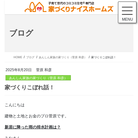
コ
ナ
ン
ビ
テ
ゲ
MENU
ン
ー
ツ
シ
ブログ
に
ョ
移
ン
動
に
移
動
HOME
ブログ
あんしん家族の家づくり（菅原 和彦）
家づくりこぼれ話！
2025年8月20日
菅原 和彦
あんしん家族の家づくり（菅原 和彦）
こんにちは
家づくりこぼれ話！
建物と土地とお金のプロ菅原です。