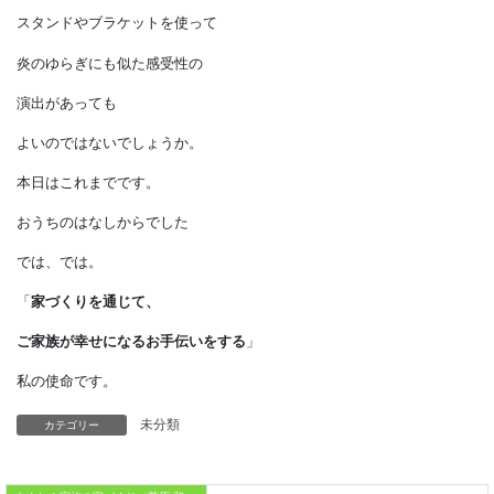
今の天井の光が
実現できるようになったのです。
こうした感覚が私たちの胸にも
記されているのでしょうか、
床に近いところの光には、
なぜか懐かしい安らぎを覚えます。
まるで暖炉や囲炉裏のある空間に
いるように感じます。
住まいは機能性だけではなく、
スタンドやブラケットを使って
カテゴリー
未分類
炎のゆらぎにも似た感受性の