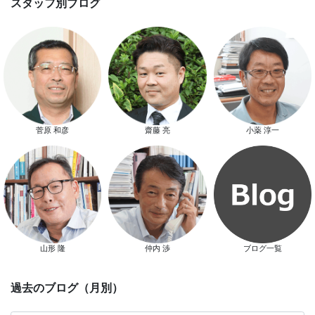
スマートハウス 完成見学会開催
菅原 和彦
齋藤 亮
小薬 淳一
新春特別キャンペーン
山形 隆
仲内 渉
ブログ一覧