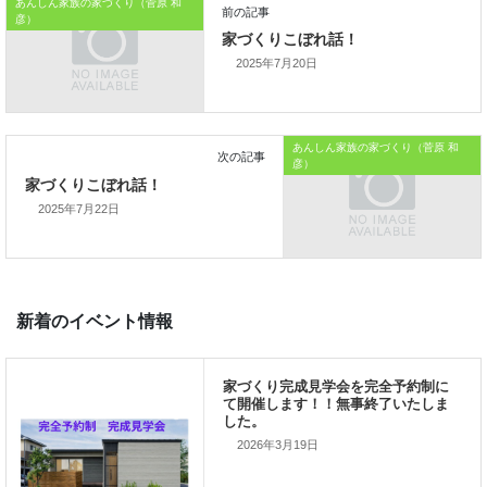
あんしん家族の家づくり（菅原 和
演出があっても
彦）
よいのではないでしょうか。
2025年7月20日
本日はこれまでです。
おうちのはなしからでした
あんしん家族の家づくり（菅原 和
彦）
では、では。
2025年7月22日
「
家づくりを通じて、
ご家族が幸せになるお手伝いをする
」
私の使命です。
2026年3月19日
前の記事
家づくりこぼれ話！