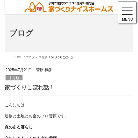
コ
ナ
ン
ビ
テ
ゲ
MENU
ン
ー
ツ
シ
ブログ
に
ョ
移
ン
動
に
移
動
HOME
ブログ
未分類
家づくりこぼれ話！
2025年7月21日
菅原 和彦
未分類
こんにちは
家づくりこぼれ話！
建物と土地とお金のプロ菅原です。