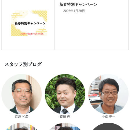
2026年1月29日
新着のイベント情報
家づくり完成見学会を完全予約制
て開催します！！無事終了いたし
した。
スマートハウス 完成見学会開催
菅原 和彦
齋藤 亮
小薬 淳一