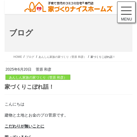
コ
ナ
ン
ビ
テ
ゲ
MENU
ン
ー
ツ
シ
ブログ
に
ョ
移
ン
動
に
移
動
HOME
ブログ
あんしん家族の家づくり（菅原 和彦）
家づくりこぼれ話！
2025年6月20日
菅原 和彦
あんしん家族の家づくり（菅原 和彦）
こんにちは
家づくりこぼれ話！
建物と土地とお金のプロ菅原です。