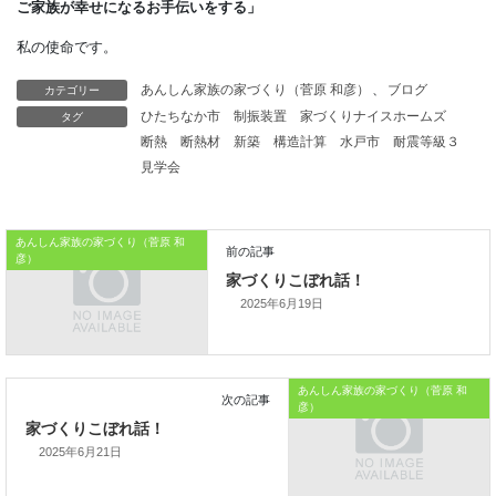
将来の面倒ごとを減らすことも、
家づくりのこだわりとして活用できます。
カテゴリー
あんしん家族の家づくり（菅原 和彦）
、
ブログ
「そういえば、両手がふさがった状態で
タグ
ひたちなか市
制振装置
家づくりナイスホームズ
玄関ドアの鍵を開閉するのが
断熱
断熱材
新築
構造計算
水戸市
耐震等級３
見学会
面倒だと思ってた！」
と思い出したのなら、
あんしん家族の家づくり（菅原 和
彦）
電子錠という選択肢はいかがですか？
2025年6月19日
本日はこれまでです。
では、では。
あんしん家族の家づくり（菅原 和
「家づくりを通じて、
彦）
ご家族が幸せになるお手伝いをする」
2025年6月21日
私の使命です。