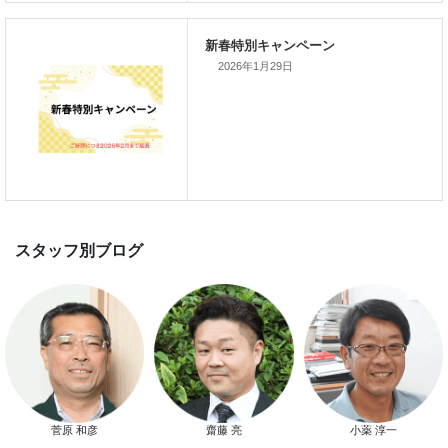
新着のイベント情報
2026年1月29日
家づくり完成見学会を完全予約制
て開催します！！無事終了いたし
した。
スマートハウス 完成見学会開催
菅原 和彦
齋藤 亮
小薬 淳一