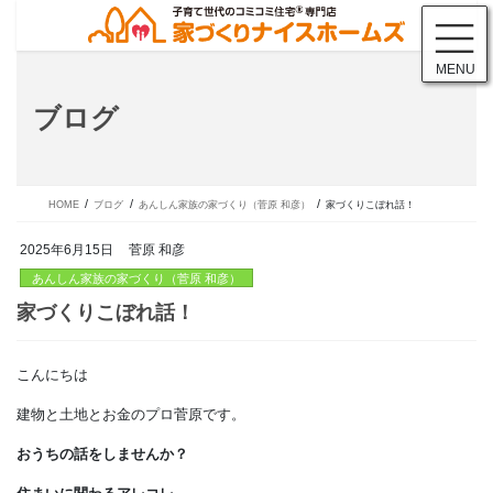
コ
ナ
ン
ビ
テ
ゲ
MENU
ン
ー
ツ
シ
ブログ
に
ョ
移
ン
動
に
移
動
HOME
ブログ
あんしん家族の家づくり（菅原 和彦）
家づくりこぼれ話！
2025年6月15日
菅原 和彦
あんしん家族の家づくり（菅原 和彦）
こんにちは
家づくりこぼれ話！
建物と土地とお金のプロ菅原です。