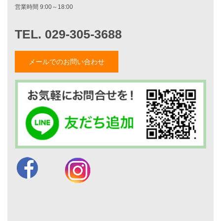
家づくりストーリー
お客様の声
家づくりナイスホームズについて
家づくりへの想い
メールでのお問い合わせ
スタッフ紹介
職人紹介
採用情報
お知らせ・イベント情報
ブログ一覧
菅原和彦のブログ
斎藤亮のブログ
小薬淳一のブログ
山形隆のブログ
仲内渉のブログ