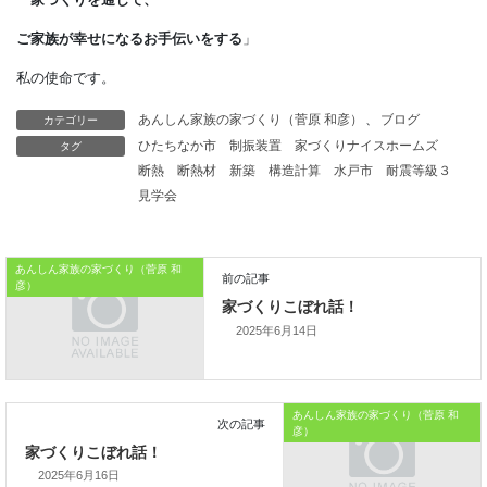
住まいづくりを進めるのであれば、
土地の選び方にも
押さえておきたい
カテゴリー
あんしん家族の家づくり（菅原 和彦）
、
ブログ
タグ
ひたちなか市
制振装置
家づくりナイスホームズ
ポイントがあります。
断熱
断熱材
新築
構造計算
水戸市
耐震等級３
本日はこれまでです。
見学会
おうちのはなしからでした
あんしん家族の家づくり（菅原 和
では、では。
彦）
「
家づくりを通じて、
2025年6月14日
ご家族が幸せになるお手伝いをする
」
私の使命です。
あんしん家族の家づくり（菅原 和
彦）
2025年6月16日