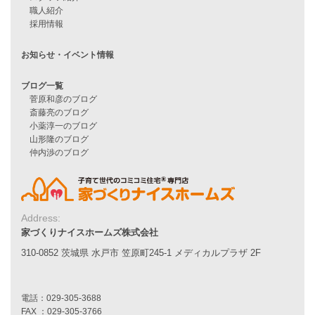
Line Up
WOOD BOX
自由設計注文住宅
ハピネスシリーズ
Smart2030
Sシリーズ
シンプルな平屋
家づくりナイスホームズの家づくり
エコハウス
耐震性能
家づくりの流れ
7つのポイント
アフターメンテナンス
Address:
平屋をお考えの方へ
家づくりナイスホームズ株式会社
二世帯住宅をお考えの方へ
リフォームをお考えの方へ
310-0852 茨城県 水戸市 笠原町245-1 メディカルプラザ 2F
施工事例一覧