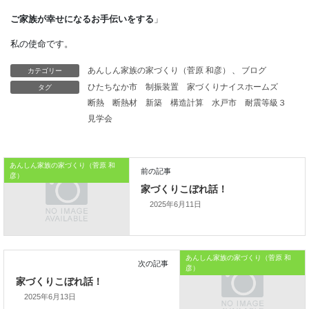
私たち日本人が
「住」をリードしているようには
カテゴリー
あんしん家族の家づくり（菅原 和彦）
、
ブログ
思えません。
タグ
ひたちなか市
制振装置
家づくりナイスホームズ
断熱
断熱材
新築
構造計算
水戸市
耐震等級３
逆に世界が認める日本の文化を、
見学会
失いつつあるようにも思えます。
もっと住まいに関わる話に
あんしん家族の家づくり（菅原 和
彦）
興味を持っていただければと思います。
2025年6月11日
本日はこれまでです。
おうちのはなしからでした
あんしん家族の家づくり（菅原 和
彦）
では、では。
2025年6月13日
「
家づくりを通じて、