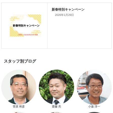
家づくりこぼれ話！
2026年1月29日
新着のイベント情報
家づくり完成見学会を完全予約制
て開催します！！無事終了いたし
した。
菅原 和彦
齋藤 亮
小薬 淳一
スマートハウス 完成見学会開催