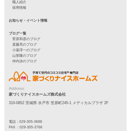
住宅ローンに不安がある方へ
住宅ローン審査に落ちた方・
他社で無理だと言われた方へ
住宅ローンのよくある質問
月収25万円で家を建てる方法
Line Up
WOOD BOX
自由設計注文住宅
ハピネスシリーズ
Smart2030
Sシリーズ
シンプルな平屋
Address:
家づくりナイスホームズ株式会社
家づくりナイスホームズの家づくり
エコハウス
310-0852 茨城県 水戸市 笠原町245-1 メディカルプラザ 2F
耐震性能
家づくりの流れ
7つのポイント
アフターメンテナンス