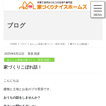
コ
ナ
ン
ビ
テ
ゲ
MENU
ン
ー
ツ
シ
ブログ
に
ョ
移
ン
動
に
移
動
HOME
ブログ
あんしん家族の家づくり（菅原 和彦）
家づくりこぼれ話！
2025年6月12日
菅原 和彦
あんしん家族の家づくり（菅原 和彦）
こんにちは
家づくりこぼれ話！
建物と土地とお金のプロ菅原です。