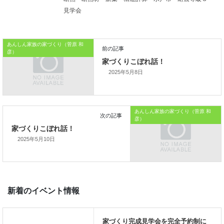
見学会
「家づくりを通じて、
ご家族が幸せになるお手伝いをする」
あんしん家族の家づくり（菅原 和
私の使命です。
彦）
2025年5月8日
あんしん家族の家づくり（菅原 和
彦）
2025年5月10日
前の記事
家づくりこぼれ話！