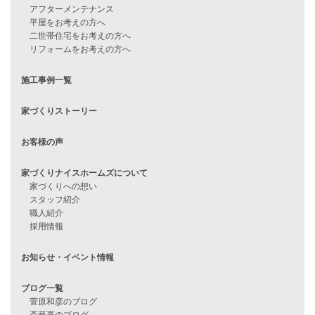
住宅ローンに不安がある方へ
住宅ローン審査に落ちた方・
他社で無理だと言われた方へ
住宅ローンのよくある質問
月収25万円で家を建てる方法
Line Up
WOOD BOX
自由設計注文住宅
ハピネスシリーズ
Smart2030
Sシリーズ
シンプルな平屋
家づくりナイスホームズの家づくり
エコハウス
耐震性能
家づくりの流れ
7つのポイント