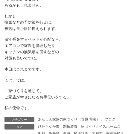
倦怠感などの症状が現れます。
ハウスダストアレルギーと
似たような症状もあるので、
原因に気づくまで
時間が掛かることが
あるかもしれません。
しかし、
換気などの予防策を行えば、
被害は最小限に抑えられます。
留守番をするペットが心配なら、
エアコンで室温を管理したり、
キッチンの換気扇を回すなどの
対策も良いですね。
カテゴリー
あんしん家族の家づくり（菅原 和彦）
、
ブログ
本日はこれまでです。
タグ
ひたちなか市
制振装置
家づくりナイスホームズ
では、では。
断熱
断熱材
新築
構造計算
水戸市
耐震等級３