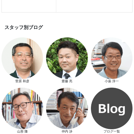
スマートハウス 完成見学会開催
新春特別キャンペーン
菅原 和彦
齋藤 亮
小薬 淳一
スタッフ別ブログ
山形 隆
仲内 渉
ブログ一覧