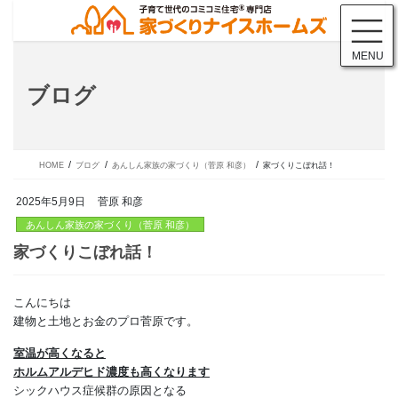
コ
ナ
ン
ビ
テ
ゲ
MENU
ン
ー
ツ
シ
ブログ
に
ョ
移
ン
動
に
移
動
HOME
ブログ
あんしん家族の家づくり（菅原 和彦）
家づくりこぼれ話！
2025年5月9日
菅原 和彦
あんしん家族の家づくり（菅原 和彦）
こんにちは
家づくりこぼれ話！
建物と土地とお金のプロ菅原です。
室温が高くなると