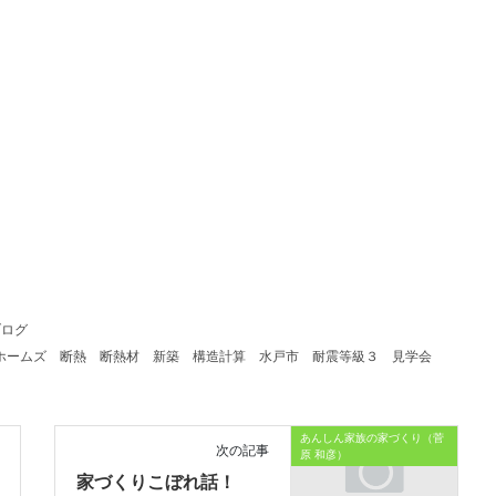
ブログ
ホームズ
断熱
断熱材
新築
構造計算
水戸市
耐震等級３
見学会
あんしん家族の家づくり（菅
次の記事
原 和彦）
家づくりこぼれ話！