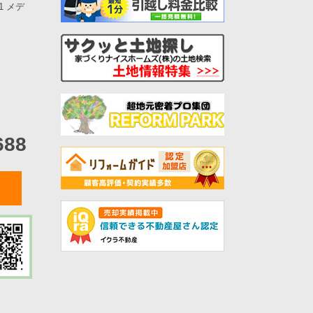
-1 メデ
688