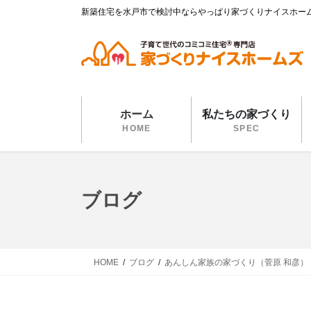
コ
ナ
新築住宅を水戸市で検討中ならやっぱり家づくりナイスホー
ン
ビ
テ
ゲ
ン
ー
ツ
シ
に
ョ
移
ン
ホーム
私たちの家づくり
動
に
HOME
SPEC
移
動
ブログ
HOME
ブログ
あんしん家族の家づくり（菅原 和彦）