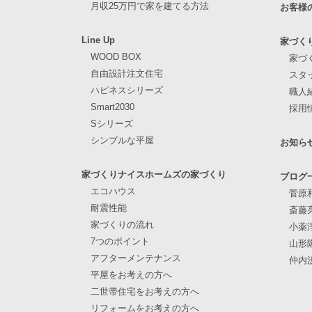
月収25万円で家を建てる方法
お客様
Line Up
家づく
WOOD BOX
家づ
自由設計注文住宅
スタ
ハピネスシリーズ
職人
Smart2030
採用
Sシリーズ
シンプルな平屋
お知ら
家づくりナイスホームズの家づくり
ブログ
エコハウス
菅原
耐震性能
斎藤
家づくりの流れ
小薬
7つのポイント
山形
アフターメンテナンス
仲内
平屋をお考えの方へ
二世帯住宅をお考えの方へ
リフォームをお考えの方へ