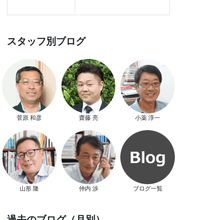
スタッフ別ブログ
菅原 和彦
齋藤 亮
小薬 淳一
山形 隆
仲内 渉
ブログ一覧
過去のブログ（月別）