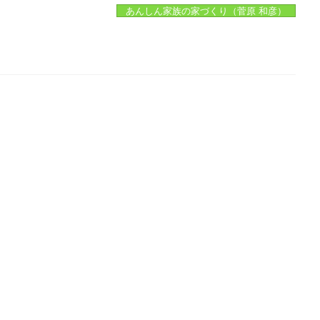
あんしん家族の家づくり（菅原 和彦）