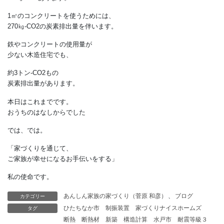
大きな熱量を使って
材料となっています。
この熱量を与えるのに、
大きな炭素排出を伴うのです。
たとえば、
鉄1㎏を使うための炭素排出は、
2.2㎏-CO2あります。
1㎥のコンクリートを使うためには、
270㎏-CO2の炭素排出量を伴います。
鉄やコンクリートの使用量が
少ない木造住宅でも、
約3トン-CO2もの
炭素排出量があります。
カテゴリー
あんしん家族の家づくり（菅原 和彦）
、
ブログ
タグ
ひたちなか市
制振装置
家づくりナイスホームズ
本日はこれまでです。
断熱
断熱材
新築
構造計算
水戸市
耐震等級３