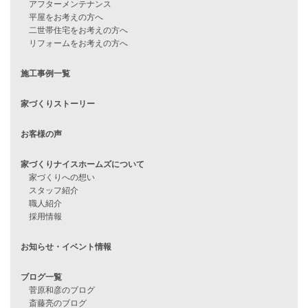
住宅ローンに不安がある方へ
住宅ローン審査に落ちた方・
他社で無理だと言われた方へ
住宅ローンのよくある質問
月収25万円で家を建てる方法
Line Up
WOOD BOX
自由設計注文住宅
ハピネスシリーズ
Smart2030
Sシリーズ
シンプルな平屋
家づくりナイスホームズの家づくり
エコハウス
耐震性能