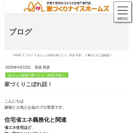
コ
ナ
ン
ビ
テ
ゲ
MENU
ン
ー
ツ
シ
ブログ
に
ョ
移
ン
動
に
移
動
HOME
ブログ
あんしん家族の家づくり（菅原 和彦）
家づくりこぼれ話！
2025年4月12日
菅原 和彦
あんしん家族の家づくり（菅原 和彦）
こんにちは
家づくりこぼれ話！
建物と土地とお金のプロ菅原です。