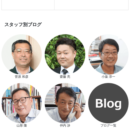
スマートハウス 完成見学会開催
新春特別キャンペーン
菅原 和彦
齋藤 亮
小薬 淳一
山形 隆
仲内 渉
ブログ一覧
スタッフ別ブログ