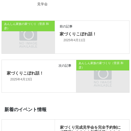
おうちのはなしからでした
見学会
では、では。
「家づくりを通じて、
あんしん家族の家づくり（菅原 和
彦）
ご家族が幸せになるお手伝いをする」
2025年4月11日
私の使命です。
あんしん家族の家づくり（菅原 和
彦）
2025年4月13日
前の記事
家づくりこぼれ話！