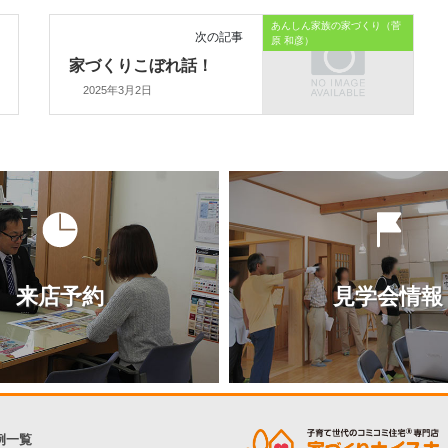
あんしん家族の家づくり（菅
次の記事
原 和彦）
家づくりこぼれ話！
2025年3月2日
来店予約
見学会情報
例一覧