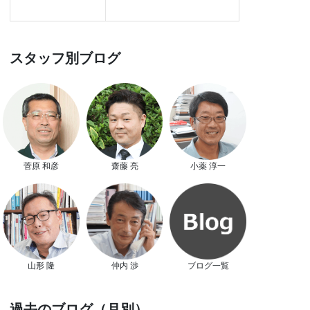
スタッフ別ブログ
菅原 和彦
齋藤 亮
小薬 淳一
山形 隆
仲内 渉
ブログ一覧
過去のブログ（月別）