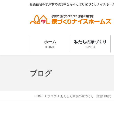
コ
ナ
新築住宅を水戸市で検討中ならやっぱり家づくりナイスホー
ン
ビ
テ
ゲ
ン
ー
ツ
シ
に
ョ
移
ン
ホーム
私たちの家づくり
動
に
HOME
SPEC
移
動
ブログ
HOME
ブログ
あんしん家族の家づくり（菅原 和彦）