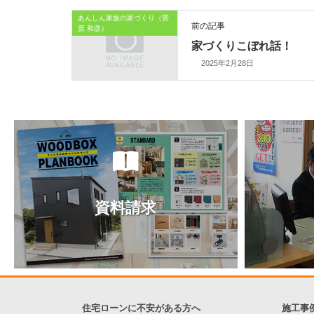
あんしん家族の家づくり（菅
前の記事
原 和彦）
家づくりこぼれ話！
2025年2月28日
資料請求
住宅ローンに不安がある方へ
施工事