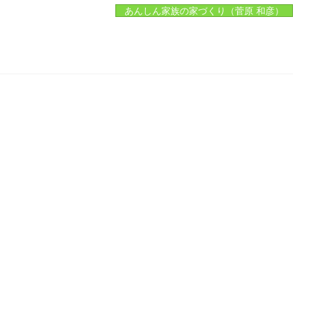
あんしん家族の家づくり（菅原 和彦）