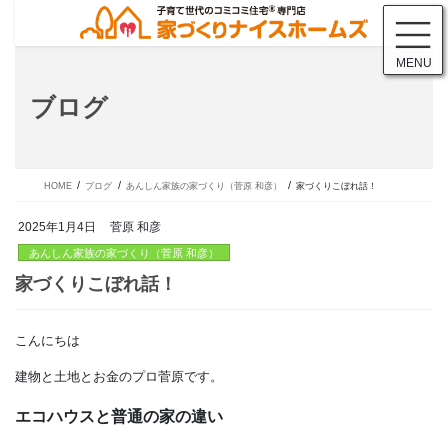
コ
ナ
ン
ビ
テ
ゲ
MENU
ン
ー
ツ
シ
ブログ
に
ョ
移
ン
動
に
移
動
HOME
ブログ
あんしん家族の家づくり（菅原 和彦）
家づくりこぼれ話！
2025年1月4日
菅原 和彦
あんしん家族の家づくり（菅原 和彦）
こんにちは
家づくりこぼれ話！
建物と土地とお金のプロ菅原です。