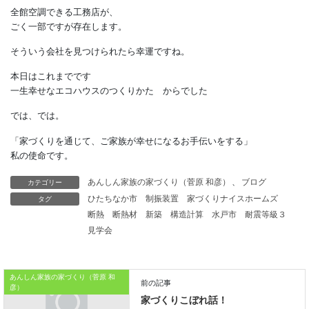
エアコン1～2台で行う方法や本体機器からダクトで
各部屋に冷風・温風を送る方法がある。
3年程前までは、
全館空調といえば300万円追加
というのが一般的でしたが、
ここのところ、その価格も
150万円前後に下がってきています。
それでもまだ高価に感じる人もいると思います。
特別なシステムを導入しなくても、
カテゴリー
あんしん家族の家づくり（菅原 和彦）
、
ブログ
一般的な壁掛けエアコン1～2台で
タグ
ひたちなか市
制振装置
家づくりナイスホームズ
断熱
断熱材
新築
構造計算
水戸市
耐震等級３
全館空調できる工務店が、
見学会
ごく一部ですが存在します。
そういう会社を見つけられたら幸運ですね。
あんしん家族の家づくり（菅原 和
彦）
本日はこれまでです
一生幸せなエコハウスのつくりかた からでした