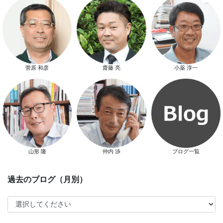
スマートハウス 完成見学会開催
菅原 和彦
齋藤 亮
小薬 淳一
新春特別キャンペーン
山形 隆
仲内 渉
ブログ一覧
スタッフ別ブログ