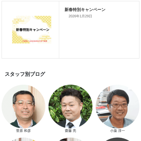
家づくり完成見学会を完全予約制
て開催します！！無事終了いたし
した。
2026年1月29日
スマートハウス 完成見学会開催
新春特別キャンペーン
菅原 和彦
齋藤 亮
小薬 淳一