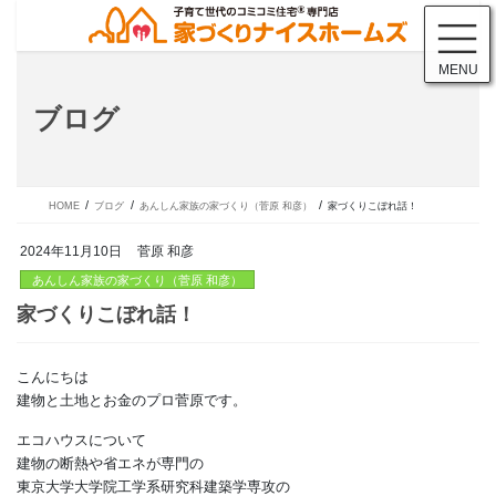
コ
ナ
ン
ビ
テ
ゲ
MENU
ン
ー
ツ
シ
ブログ
に
ョ
移
ン
動
に
移
動
HOME
ブログ
あんしん家族の家づくり（菅原 和彦）
家づくりこぼれ話！
2024年11月10日
菅原 和彦
あんしん家族の家づくり（菅原 和彦）
こんにちは
家づくりこぼれ話！
建物と土地とお金のプロ菅原です。
エコハウスについて