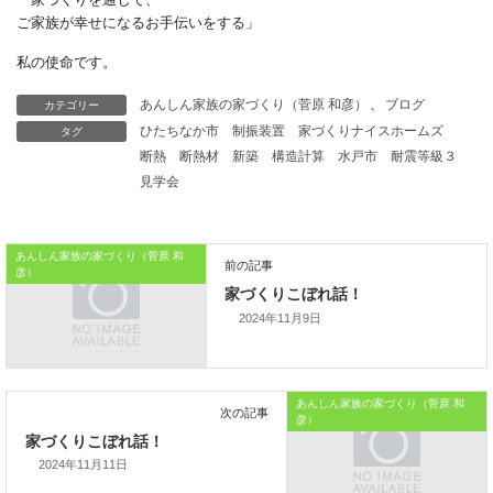
逆効果である。
エコの名を語った
「バラマキ」と批判されても、
カテゴリー
あんしん家族の家づくり（菅原 和彦）
、
ブログ
仕方がないだろう。
タグ
ひたちなか市
制振装置
家づくりナイスホームズ
断熱
断熱材
新築
構造計算
水戸市
耐震等級３
本日はこれまでです。
見学会
NIKKEI ARCHITECTUREからでした
では、では。
あんしん家族の家づくり（菅原 和
「家づくりを通じて、
彦）
ご家族が幸せになるお手伝いをする」
2024年11月9日
私の使命です。
あんしん家族の家づくり（菅原 和
彦）
2024年11月11日