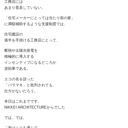
着工前の申請が必須なので
工期が制約される。
そのため、
専門スタッフをつけられる
住宅メーカーでは
多くの供給住宅で認定を
取得している一方、
工務店には
あまり普及していない。
「住宅メーカーにとっては当たり前の家」
に満額補助するような支援制度では、
住宅建設の
過半を手掛ける工務店にとって、
断熱や太陽光発電を
積極的に導入する
インセンティブになるどころか