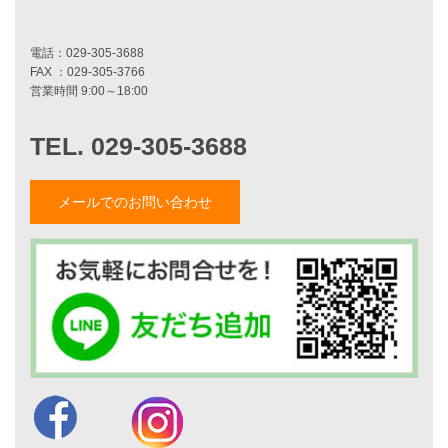
家づくりストーリー
お客様の声
家づくりナイスホームズについて
家づくりへの想い
スタッフ紹介
職人紹介
メールでのお問い合わせ
採用情報
お知らせ・イベント情報
ブログ一覧
菅原和彦のブログ
斎藤亮のブログ
小薬淳一のブログ
山形隆のブログ
仲内渉のブログ