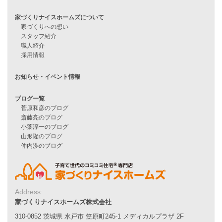
Line Up
WOOD BOX
自由設計注文住宅
ハピネスシリーズ
Smart2030
Sシリーズ
シンプルな平屋
家づくりナイスホームズの家づくり
エコハウス
耐震性能
家づくりの流れ
7つのポイント
アフターメンテナンス
平屋をお考えの方へ
二世帯住宅をお考えの方へ
Address:
リフォームをお考えの方へ
家づくりナイスホームズ株式会社
310-0852 茨城県 水戸市 笠原町245-1 メディカルプラザ 2F
施工事例一覧