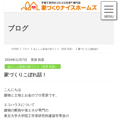
コ
ナ
ン
ビ
テ
ゲ
MENU
ン
ー
ツ
シ
ブログ
に
ョ
移
ン
動
に
移
動
HOME
ブログ
あんしん家族の家づくり（菅原 和彦）
家づくりこぼれ話！
2024年11月7日
菅原 和彦
あんしん家族の家づくり（菅原 和彦）
こんにちは
家づくりこぼれ話！
建物と土地とお金のプロ菅原です。
エコハウスについて