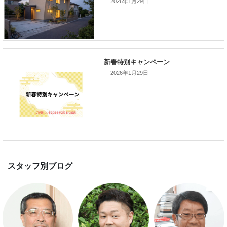
2026年1月29日
新着のイベント情報
家づくり完成見学会を完全予約制
て開催します！！無事終了いたし
した。
2026年1月29日
スマートハウス 完成見学会開催