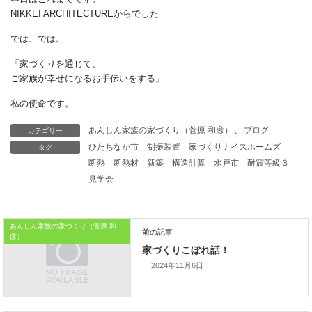
「全ての人に届ける」
ための普及策である。
賃貸に関する
ステークホルダーそれぞれが
性能向上に取り組める仕組みづくり、
特にオーナーが積極的に
性能向上へ投資できる
カテゴリー
あんしん家族の家づくり（菅原 和彦）
、
ブログ
環境整備が求められる。
タグ
ひたちなか市
制振装置
家づくりナイスホームズ
断熱
断熱材
新築
構造計算
水戸市
耐震等級３
本日はこれまでです。
見学会
NIKKEI ARCHITECTUREからでした
では、では。
あんしん家族の家づくり（菅原 和
彦）
「家づくりを通じて、
ご家族が幸せになるお手伝いをする」
2024年11月6日
私の使命です。