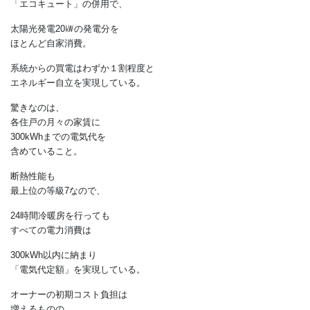
30kWhの蓄電池と
昼間沸き上げ制御する
自然冷媒ヒートポンプ給湯器
「エコキュート」の併用で、
太陽光発電20㎾の発電分を
ほとんど自家消費。
系統からの買電はわずか１割程度と
エネルギー自立を実現している。
驚きなのは、
各住戸の月々の家賃に
300kWhまでの電気代を
含めていること。
断熱性能も