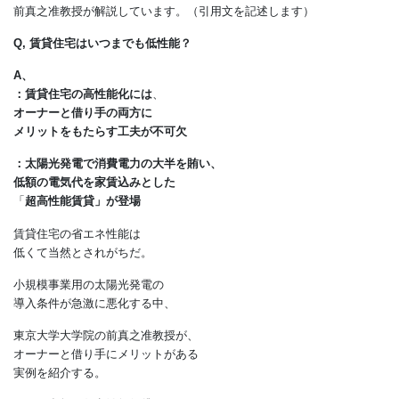
建物の断熱や省エネが専門の
東京大学大学院工学系研究科建築学専攻の
前真之准教授が解説しています。（引用文を記述します）
Q, 賃貸住宅はいつまでも低性能？
A、
：賃貸住宅の高性能化には
、
オーナーと借り手の両方に
メリットをもたらす工夫が不可欠
：太陽光発電で消費電力の大半を賄い、
低額の電気代を家賃込みとした
「
超高性能賃貸」が登場
賃貸住宅の省エネ性能は
低くて当然とされがちだ。
小規模事業用の太陽光発電の
導入条件が急激に悪化する中、