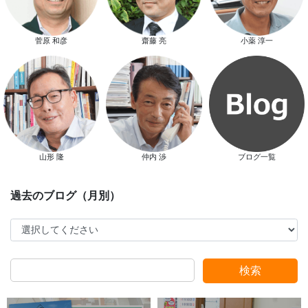
新春特別キャンペーン
菅原 和彦
齋藤 亮
小薬 淳一
山形 隆
仲内 渉
ブログ一覧
スタッフ別ブログ
検索