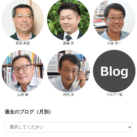
スマートハウス 完成見学会開催
菅原 和彦
齋藤 亮
小薬 淳一
新春特別キャンペーン
山形 隆
仲内 渉
ブログ一覧
スタッフ別ブログ