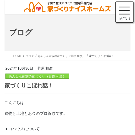
コ
ナ
ン
ビ
テ
ゲ
MENU
ン
ー
ツ
シ
ブログ
に
ョ
移
ン
動
に
移
動
HOME
ブログ
あんしん家族の家づくり（菅原 和彦）
家づくりこぼれ話！
2024年10月30日
菅原 和彦
あんしん家族の家づくり（菅原 和彦）
こんにちは
家づくりこぼれ話！
建物と土地とお金のプロ菅原です。