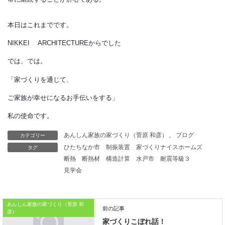
懸念される。
建材は開発・普及に時間がかかる。
国が将来を見越した目標を定め、
建材・住宅供給事業者を
しっかり導くことが不可欠。
建材TR制度や補助事業の進捗確認、
目標の上方修正を
カテゴリー
あんしん家族の家づくり（菅原 和彦）
、
ブログ
タグ
ひたちなか市
制振装置
家づくりナイスホームズ
常に継続することが肝心である。
断熱
断熱材
構造計算
水戸市
耐震等級３
見学会
本日はこれまでです。
NIKKEI ARCHITECTUREからでした
あんしん家族の家づくり（菅原 和
彦）
では、では。