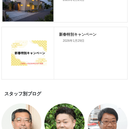
新着のイベント情報
家づくり完成見学会を完全予約制
て開催します！！無事終了いたし
した。
2026年1月29日
スマートハウス 完成見学会開催