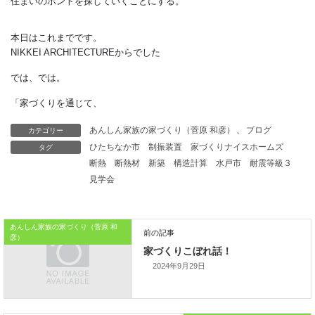
本連載では、
2025年の適合義務化をにらみつつ、
カテゴリー
あんしん家族の家づくり（菅原 和彦）
、
ブログ
環境工学だけでなく
タグ
ひたちなか市
制振装置
家づくりナイスホームズ
不動産や金融の視点からも、
断熱
断熱材
新築
構造計算
水戸市
耐震等級３
住まいのホントを探していくことにする。
見学会
本日はこれまでです。
あんしん家族の家づくり（菅原 和
NIKKEI ARCHITECTUREからでした
彦）
では、では。
2024年9月29日
「家づくりを通じて、