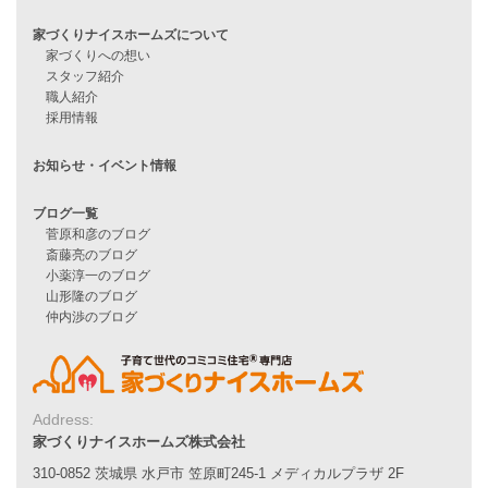
Line Up
WOOD BOX
自由設計注文住宅
ハピネスシリーズ
Smart2030
Sシリーズ
シンプルな平屋
家づくりナイスホームズの家づくり
エコハウス
耐震性能
家づくりの流れ
7つのポイント
アフターメンテナンス
平屋をお考えの方へ
二世帯住宅をお考えの方へ
Address:
リフォームをお考えの方へ
家づくりナイスホームズ株式会社
310-0852 茨城県 水戸市 笠原町245-1 メディカルプラザ 2F
施工事例一覧