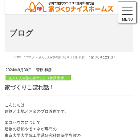
コ
ナ
ン
ビ
テ
ゲ
MENU
ン
ー
ツ
シ
ブログ
に
ョ
移
ン
動
に
移
動
HOME
ブログ
あんしん家族の家づくり（菅原 和彦）
家づくりこぼれ話！
2024年9月30日
菅原 和彦
あんしん家族の家づくり（菅原 和彦）
こんにちは
家づくりこぼれ話！
建物と土地とお金のプロ菅原です。
エコハウスについて