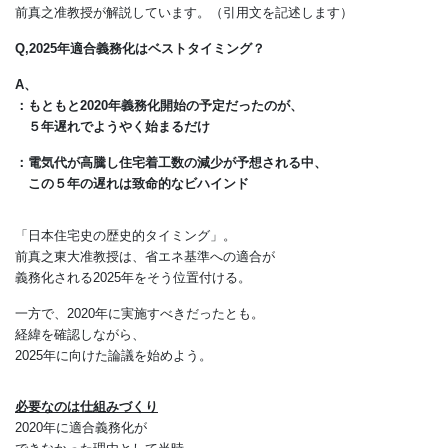
建物の断熱や省エネが専門の
東京大学大学院工学系研究科建築学専攻の
前真之准教授が解説しています。（引用文を記述します）
Q,2025年適合義務化はベストタイミング？
A、
：もともと2020年義務化開始の予定だったのが、
５年遅れでようやく始まるだけ
：電気代が高騰し住宅着工数の減少が予想される中、
この５年の遅れは致命的なビハインド
「日本住宅史の歴史的タイミング」。
前真之東大准教授は、省エネ基準への適合が
義務化される2025年をそう位置付ける。
一方で、2020年に実施すべきだったとも。
経緯を確認しながら、
2025年に向けた論議を始めよう。