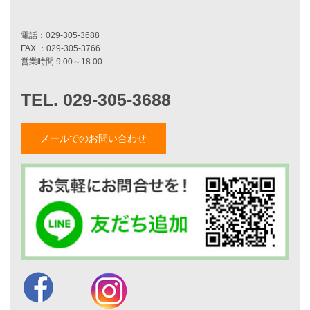
家づくりストーリー
お客様の声
家づくりナイスホームズについて
家づくりへの想い
スタッフ紹介
職人紹介
メールでのお問い合わせ
採用情報
お知らせ・イベント情報
ブログ一覧
菅原和彦のブログ
斎藤亮のブログ
小薬淳一のブログ
山形隆のブログ
仲内渉のブログ