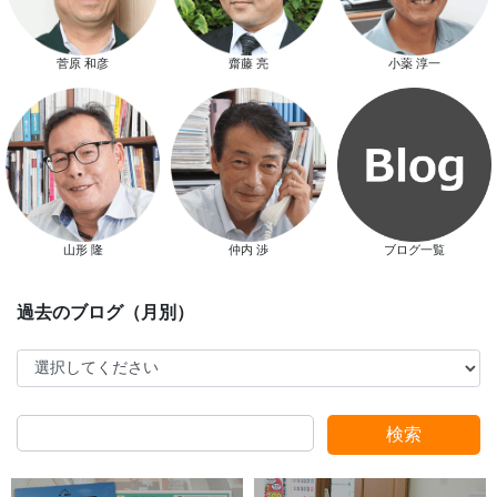
新春特別キャンペーン
菅原 和彦
齋藤 亮
小薬 淳一
山形 隆
仲内 渉
ブログ一覧
スタッフ別ブログ
検索