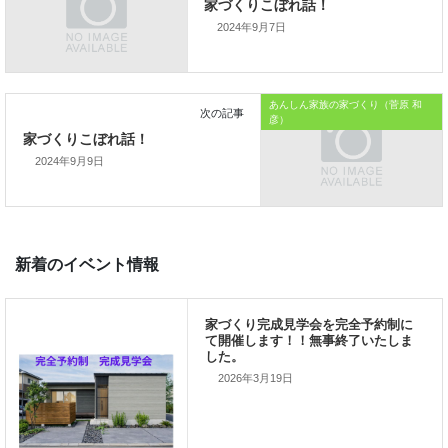
本日はこれまでです。
2024年9月7日
では、では。
「家づくりを通じて、
あんしん家族の家づくり（菅原 和
彦）
ご家族が幸せになるお手伝いをする」
2024年9月9日
私の使命です。
前の記事
2026年3月19日
家づくりこぼれ話！