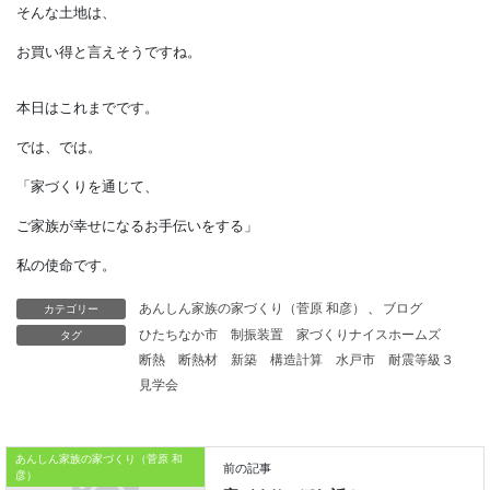
墓地のように、
他人にとっては嫌悪施設でも、
「自分も家族も特に気にしていない」
「静かだし日当たりが良いので、
逆に自分たちに向いている」
と思える場合もあります。
嫌悪施設が近くにある土地は、
エリアの相場より割安だったり、
カテゴリー
あんしん家族の家づくり（菅原 和彦）
、
ブログ
タグ
ひたちなか市
制振装置
家づくりナイスホームズ
割引率が多い場合があります。
断熱
断熱材
新築
構造計算
水戸市
耐震等級３
見学会
そんな土地は、
お買い得と言えそうですね。
あんしん家族の家づくり（菅原 和
彦）