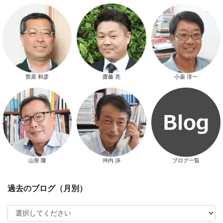
スマートハウス 完成見学会開催
菅原 和彦
齋藤 亮
小薬 淳一
新春特別キャンペーン
山形 隆
仲内 渉
ブログ一覧