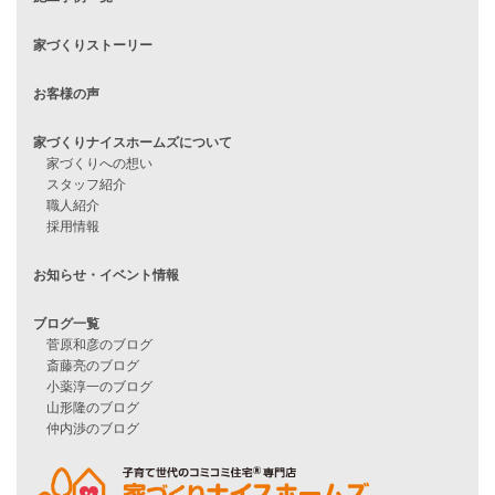
見学会情報
問い合わせ
住宅ローンに不安がある方へ
住宅ローン審査に落ちた方・
他社で無理だと言われた方へ
住宅ローンのよくある質問
月収25万円で家を建てる方法
Line Up
WOOD BOX
自由設計注文住宅
ハピネスシリーズ
Smart2030
Sシリーズ
シンプルな平屋
家づくりナイスホームズの家づくり
エコハウス