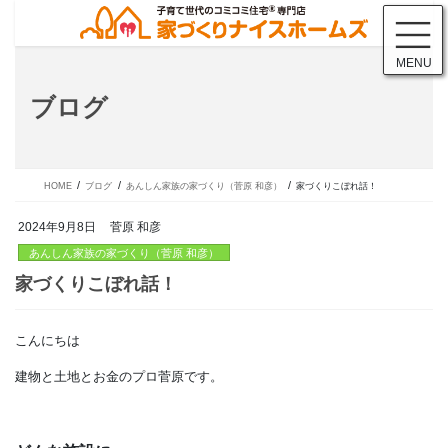
コ
ナ
ン
ビ
テ
ゲ
MENU
ン
ー
ツ
シ
ブログ
に
ョ
移
ン
動
に
移
動
HOME
ブログ
あんしん家族の家づくり（菅原 和彦）
家づくりこぼれ話！
2024年9月8日
菅原 和彦
あんしん家族の家づくり（菅原 和彦）
こんにちは
家づくりこぼれ話！
建物と土地とお金のプロ菅原です。