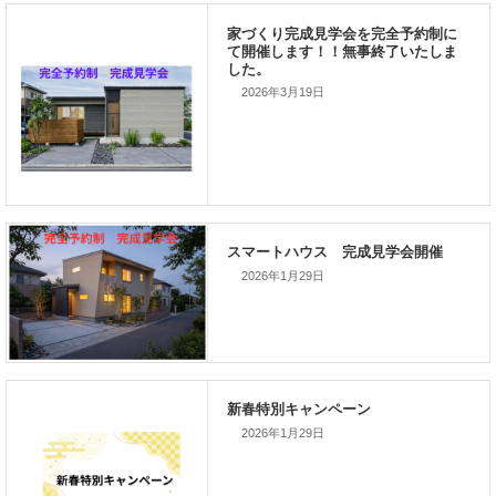
前の記事
家づくりこぼれ話！
2026年3月19日
次の記事
家づくりこぼれ話！
2026年1月29日
新着のイベント情報
2026年1月29日
家づくり完成見学会を完全予約制