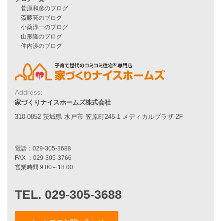
Smart2030
Sシリーズ
シンプルな平屋
家づくりナイスホームズの家づくり
エコハウス
耐震性能
家づくりの流れ
7つのポイント
Address:
アフターメンテナンス
家づくりナイスホームズ株式会社
平屋をお考えの方へ
310-0852 茨城県 水戸市 笠原町245-1 メディカルプラザ 2F
二世帯住宅をお考えの方へ
リフォームをお考えの方へ
施工事例一覧
家づくりストーリー
お客様の声