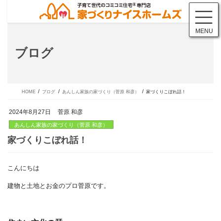
コ
ナ
ン
ビ
テ
ゲ
MENU
ン
ー
ツ
シ
ブログ
に
ョ
移
ン
動
に
移
動
HOME
ブログ
あんしん家族の家づくり（菅原 和彦）
家づくりこぼれ話！
2024年8月27日
菅原 和彦
あんしん家族の家づくり（菅原 和彦）
こんにちは
家づくりこぼれ話！
建物と土地とお金のプロ菅原です。