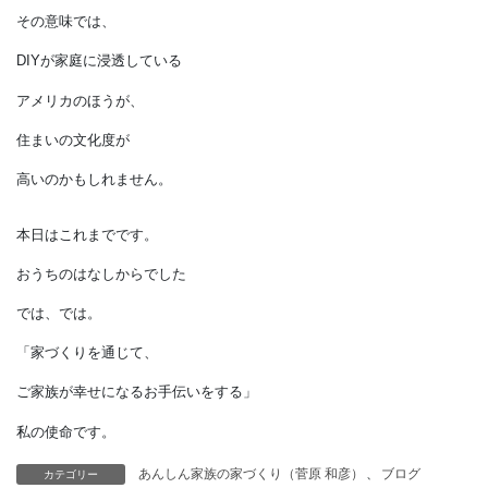
家に住む時間を考えれば、
どちらの契約形態であっても
極めて短い時間でしかありません。
大切なのは、
今住んでいる空間を
いかに工夫を凝らして
快適な住空間に仕上げてゆくか
ということです。
その意味では、
DIYが家庭に浸透している
アメリカのほうが、
カテゴリー
あんしん家族の家づくり（菅原 和彦）
、
ブログ
住まいの文化度が