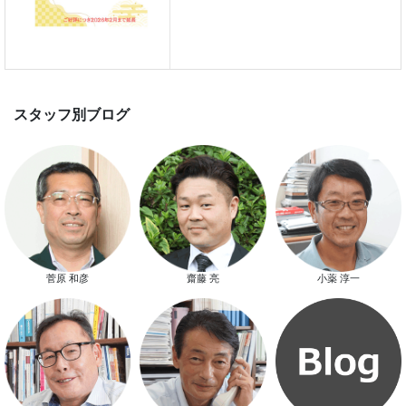
て開催します！！無事終了いたし
した。
スマートハウス 完成見学会開催
菅原 和彦
齋藤 亮
小薬 淳一
新春特別キャンペーン