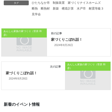
タグ
ひたちなか市
制振装置
家づくりナイスホームズ
高いのかもしれません。
断熱
断熱材
新築
構造計算
水戸市
耐震等級３
見学会
本日はこれまでです。
あんしん家族の家づくり（菅原 和
おうちのはなしからでした
彦）
では、では。
2024年8月26日
「家づくりを通じて、
ご家族が幸せになるお手伝いをする」
あんしん家族の家づくり（菅原 和
彦）
私の使命です。
2024年8月28日