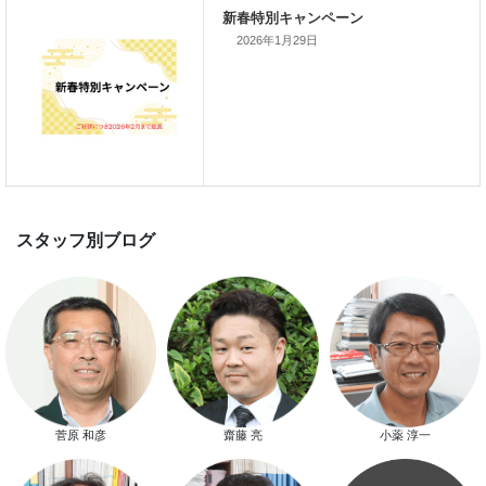
家づくり完成見学会を完全予約制
2026年1月29日
て開催します！！無事終了いたし
した。
スマートハウス 完成見学会開催
菅原 和彦
齋藤 亮
小薬 淳一
新春特別キャンペーン