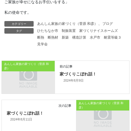
バランスの調整は
悩ましいものですが、
カテゴリー
あんしん家族の家づくり（菅原 和彦）
、
ブログ
担当者に相談しながら、
タグ
ひたちなか市
制振装置
家づくりナイスホームズ
断熱
断熱材
新築
構造計算
水戸市
耐震等級３
より良い方法を考えたいですね。
見学会
本日はこれまでです。
あんしん家族の家づくり（菅原 和
では、では。
彦）
「家づくりを通じて、
2024年8月9日
ご家族が幸せになるお手伝いをする」
私の使命です。
あんしん家族の家づくり（菅原 和
彦）
2024年8月11日