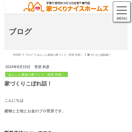
コ
ナ
ン
ビ
テ
ゲ
MENU
ン
ー
ツ
シ
ブログ
に
ョ
移
ン
動
に
移
動
HOME
ブログ
あんしん家族の家づくり（菅原 和彦）
家づくりこぼれ話！
2024年8月10日
菅原 和彦
あんしん家族の家づくり（菅原 和彦）
こんにちは
家づくりこぼれ話！
建物と土地とお金のプロ菅原です。