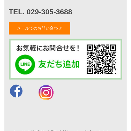
お客様の声
家づくりナイスホームズについて
家づくりへの想い
メールでのお問い合わせ
スタッフ紹介
職人紹介
採用情報
お知らせ・イベント情報
ブログ一覧
菅原和彦のブログ
斎藤亮のブログ
小薬淳一のブログ
山形隆のブログ
仲内渉のブログ