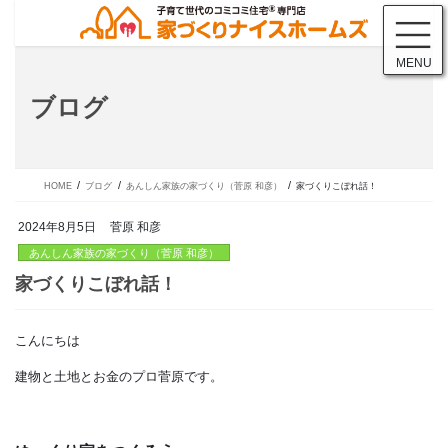
コ
ナ
ン
ビ
テ
ゲ
MENU
ン
ー
ツ
シ
ブログ
に
ョ
移
ン
動
に
移
動
HOME
ブログ
あんしん家族の家づくり（菅原 和彦）
家づくりこぼれ話！
2024年8月5日
菅原 和彦
あんしん家族の家づくり（菅原 和彦）
こんにちは
家づくりこぼれ話！
建物と土地とお金のプロ菅原です。