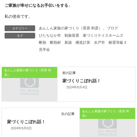
住まいながら築いてゆくことに
勝る方法はないのです。
カテゴリー
あんしん家族の家づくり（菅原 和彦）
、
ブログ
本日はこれまでです。
タグ
ひたちなか市
制振装置
家づくりナイスホームズ
断熱
断熱材
新築
構造計算
水戸市
耐震等級３
おうちのはなしからでした
見学会
では、では。
「
家づくりを通じて、
あんしん家族の家づくり（菅原 和
彦）
ご家族が幸せになるお手伝いをする
」
2024年8月4日
私の使命です。
あんしん家族の家づくり（菅原 和
彦）
2024年8月6日