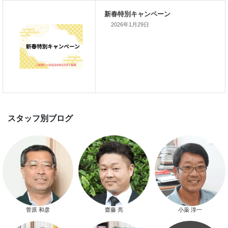
家づくり完成見学会を完全予約制
て開催します！！無事終了いたし
した。
2026年1月29日
スマートハウス 完成見学会開催
新春特別キャンペーン
菅原 和彦
齋藤 亮
小薬 淳一