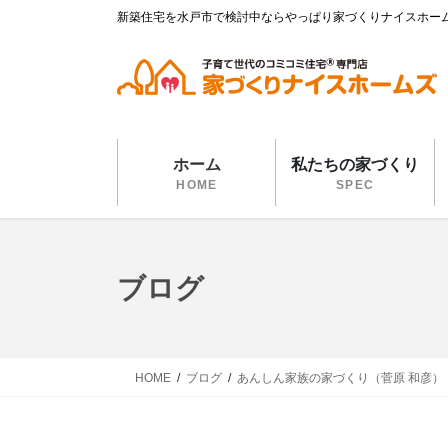
コ
ナ
新築住宅を水戸市で検討中ならやっぱり家づくりナイスホー
ン
ビ
テ
ゲ
ン
ー
ツ
シ
に
ョ
移
ン
ホーム
私たちの家づくり
動
に
HOME
SPEC
移
動
ブログ
HOME
ブログ
あんしん家族の家づくり（菅原 和彦）