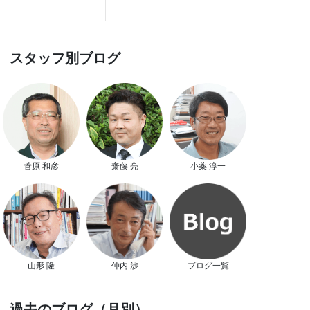
スタッフ別ブログ
菅原 和彦
齋藤 亮
小薬 淳一
山形 隆
仲内 渉
ブログ一覧
過去のブログ（月別）