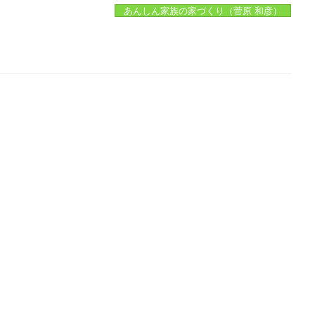
あんしん家族の家づくり（菅原 和彦）