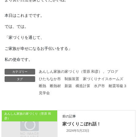
どんな色にも
メリットもデメリットもあります。
ツートンにして、
色の組み合わせや
配置を工夫することで
デメリットを
カテゴリー
あんしん家族の家づくり（菅原 和彦）
、
ブログ
タグ
ひたちなか市
制振装置
家づくりナイスホームズ
軽減できる場合もあるので、
断熱
断熱材
新築
構造計算
水戸市
耐震等級３
見学会
担当者と相談しながら、
より良い方法を探してくださいね。
あんしん家族の家づくり（菅原 和
彦）
本日はこれまでです。
2024年5月23日
では、では。