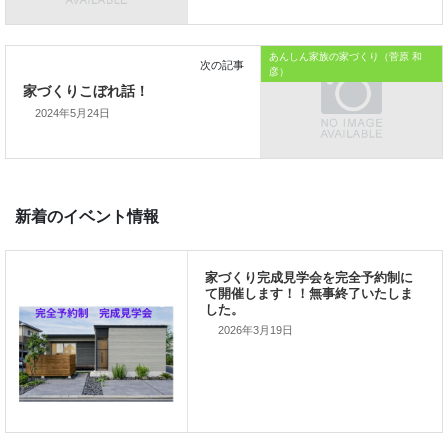
「家づくりを通じて、
あんしん家族の家づくり（菅原 和
彦）
ご家族が幸せになるお手伝いをする」
2024年5月24日
私の使命です。
前の記事
2026年3月19日
家づくりこぼれ話！