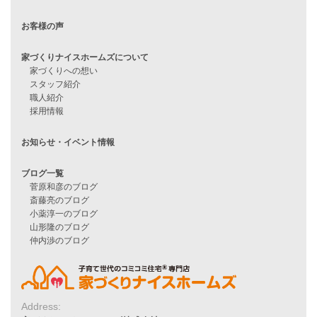
住宅ローンに不安がある方へ
住宅ローン審査に落ちた方・
他社で無理だと言われた方へ
住宅ローンのよくある質問
月収25万円で家を建てる方法
Line Up
WOOD BOX
自由設計注文住宅
ハピネスシリーズ
Smart2030
Sシリーズ
シンプルな平屋
家づくりナイスホームズの家づくり
エコハウス
耐震性能
Address:
家づくりの流れ