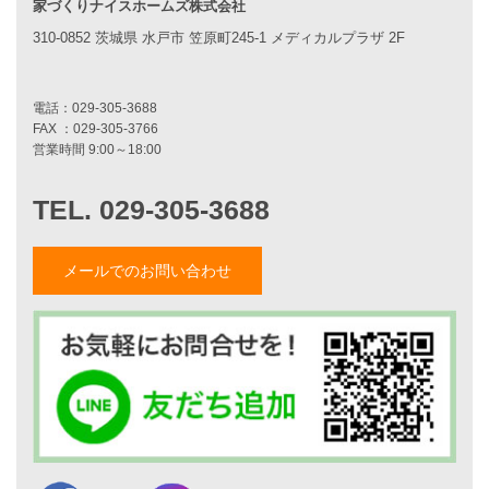
家づくりナイスホームズ株式会社
7つのポイント
アフターメンテナンス
310-0852 茨城県 水戸市 笠原町245-1 メディカルプラザ 2F
平屋をお考えの方へ
二世帯住宅をお考えの方へ
リフォームをお考えの方へ
施工事例一覧
家づくりストーリー
お客様の声
メールでのお問い合わせ
家づくりナイスホームズについて
家づくりへの想い
スタッフ紹介
職人紹介
採用情報
お知らせ・イベント情報