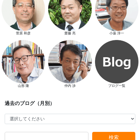
スマートハウス 完成見学会開催
菅原 和彦
齋藤 亮
小薬 淳一
新春特別キャンペーン
山形 隆
仲内 渉
ブログ一覧
スタッフ別ブログ
検索