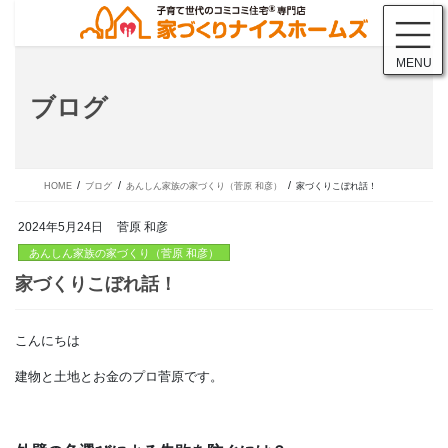
コ
ナ
ン
ビ
テ
ゲ
MENU
ン
ー
ツ
シ
ブログ
に
ョ
移
ン
動
に
移
動
HOME
ブログ
あんしん家族の家づくり（菅原 和彦）
家づくりこぼれ話！
2024年5月24日
菅原 和彦
あんしん家族の家づくり（菅原 和彦）
こんにちは
家づくりこぼれ話！
建物と土地とお金のプロ菅原です。