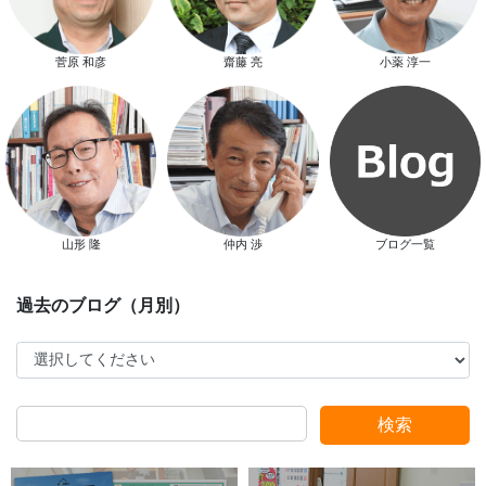
菅原 和彦
齋藤 亮
小薬 淳一
新春特別キャンペーン
山形 隆
仲内 渉
ブログ一覧
スタッフ別ブログ
検索