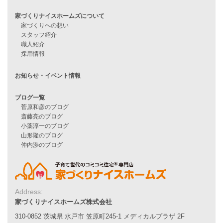
他社で無理だと言われた方へ
住宅ローンのよくある質問
月収25万円で家を建てる方法
Line Up
WOOD BOX
自由設計注文住宅
ハピネスシリーズ
Smart2030
Sシリーズ
シンプルな平屋
家づくりナイスホームズの家づくり
エコハウス
耐震性能
家づくりの流れ
7つのポイント
アフターメンテナンス
Address:
平屋をお考えの方へ
家づくりナイスホームズ株式会社
二世帯住宅をお考えの方へ
310-0852 茨城県 水戸市 笠原町245-1 メディカルプラザ 2F
リフォームをお考えの方へ