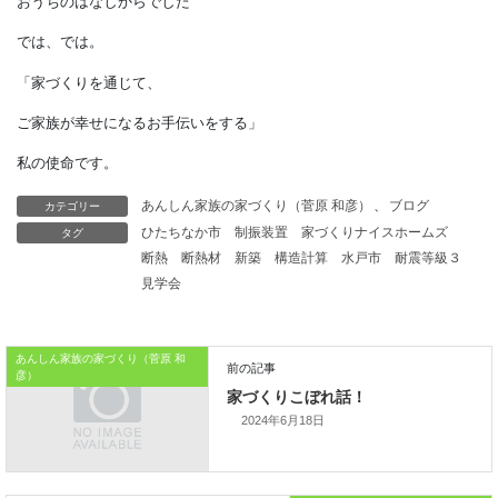
囲炉裏の文化があった
日本だからこそ考え出されたものでは
ないでしょうか。
連綿と続く住まい方の伝統を
引き継いで生まれた
カテゴリー
あんしん家族の家づくり（菅原 和彦）
、
ブログ
新しいスタイルの大発明です。
タグ
ひたちなか市
制振装置
家づくりナイスホームズ
断熱
断熱材
新築
構造計算
水戸市
耐震等級３
見学会
本日はこれまでです。
おうちのはなしからでした
あんしん家族の家づくり（菅原 和
彦）
では、では。
2024年6月18日
「家づくりを通じて、
ご家族が幸せになるお手伝いをする」