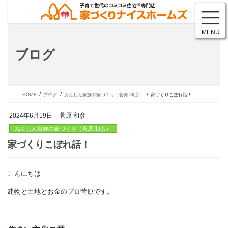
コ
ナ
ン
ビ
テ
ゲ
MENU
ン
ー
ツ
シ
ブログ
に
ョ
移
ン
動
に
移
動
HOME
ブログ
あんしん家族の家づくり（菅原 和彦）
家づくりこぼれ話！
2024年6月19日
菅原 和彦
あんしん家族の家づくり（菅原 和彦）
こんにちは
家づくりこぼれ話！
建物と土地とお金のプロ菅原です。