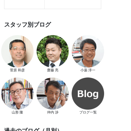
スタッフ別ブログ
菅原 和彦
齋藤 亮
小薬 淳一
山形 隆
仲内 渉
ブログ一覧
過去のブログ（月別）