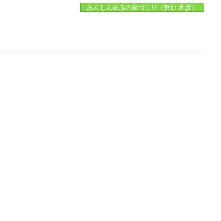
あんしん家族の家づくり（菅原 和彦）