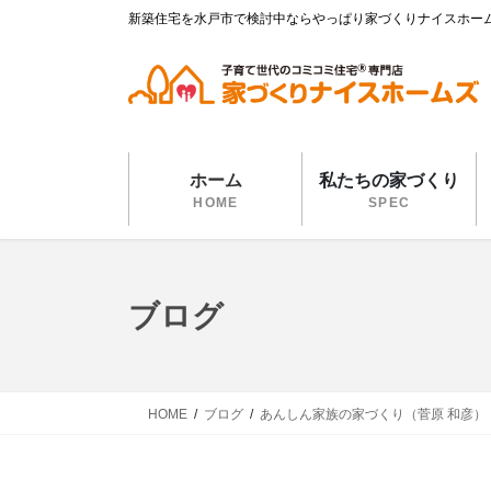
コ
ナ
新築住宅を水戸市で検討中ならやっぱり家づくりナイスホー
ン
ビ
テ
ゲ
ン
ー
ツ
シ
に
ョ
移
ン
ホーム
私たちの家づくり
動
に
HOME
SPEC
移
動
ブログ
HOME
ブログ
あんしん家族の家づくり（菅原 和彦）